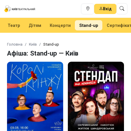
Вхід
Театр
Дітям
Концерти
Stand-up
Сертифіка
Головна
Київ
Stand-up
Афіша: Stand-up — Київ