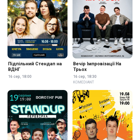
Підпільний Стендап на
Вечір Імпровізації На
ВДНГ
Трьох
16 сер, 18:00
16 сер, 18:30
KOMEDIANT