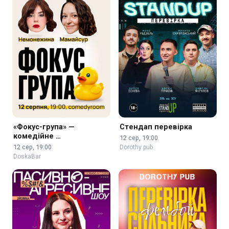
«Фокус-група» —
Стендап перевірка
комедійне …
12 сер, 19:00
12 сер, 19:00
Dorothy pub
DoskaBar