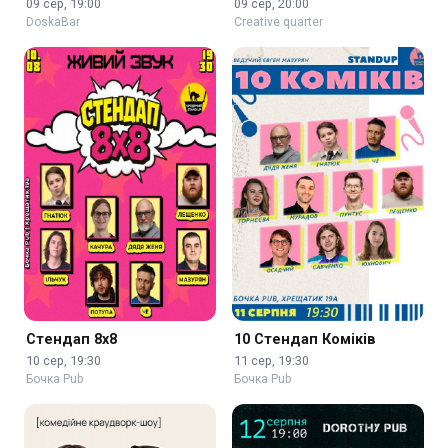
09 сер, 19:00
09 сер, 20:00
DoskaBar
Creative quarter
Стендап 8x8
10 Стендап Коміків
10 сер, 19:30
11 сер, 19:30
Бочка Pub
Бочка Pub