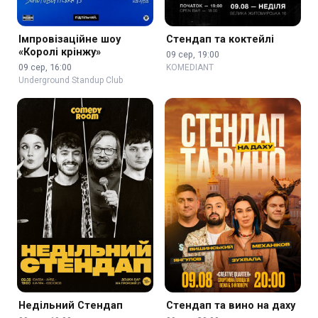
Імпровізаційне шоу
Стендап та коктейлі
«Королі крінжу»
09 сер, 19:00
09 сер, 16:00
KOMEDIANT
Underground Standup Club
Недільний Стендап
Стендап та вино на даху