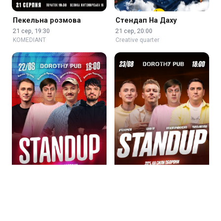
Пекельна розмова
Стендап На Даху
21 сер, 19:30
21 сер, 20:00
KOMEDIANT
Creative quarter
СТЕНДАП в Дороті Паб
Стендап неділя
22 сер, 18:00
23 сер, 18:00
Dorothy pub
Dorothy pub