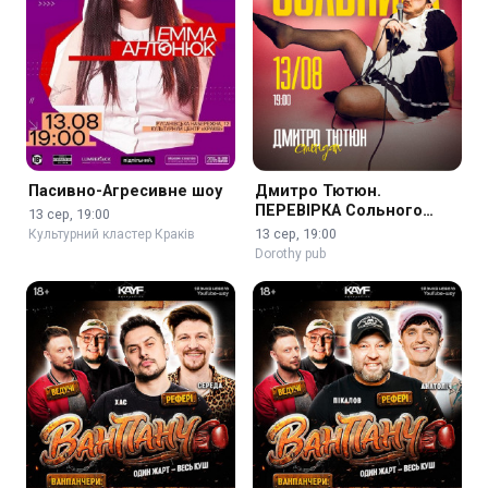
Пасивно-Агресивне шоу
Дмитро Тютюн.
ПЕРЕВІРКА Сольного
13 сер, 19:00
стендапу «ФЕМБОЙ»
13 сер, 19:00
Культурний кластер Краків
Dorothy pub