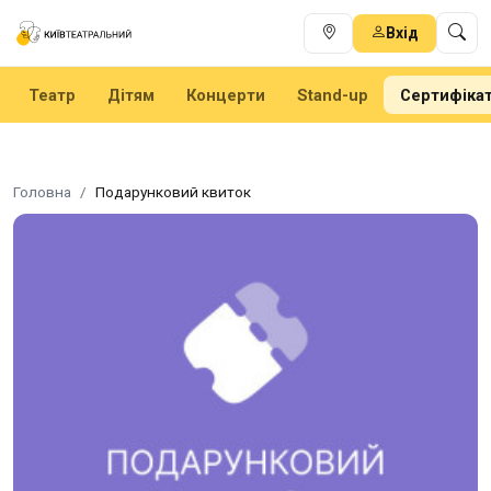
Вхід
Театр
Дітям
Концерти
Stand-up
Сертифіка
Головна
Подарунковий квиток