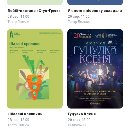
Бейбі-вистава «Стук-Грюк»
Як нотки пісеньку складали
08 сер, 11:00
29 сер, 11:00
Театр Ляльок
Театр Ляльок
«Шалені кролики»
Гуцулка Ксеня
08 сер, 12:00
20 жов, 13:00
Театр Ляльок
Львівський …