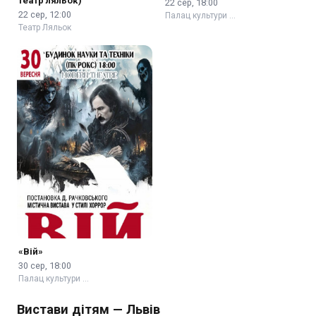
театр ляльок)
22 сер, 18:00
22 сер, 12:00
Палац культури …
Театр Ляльок
«Вій»
30 сер, 18:00
Палац культури …
Вистави дітям — Львів