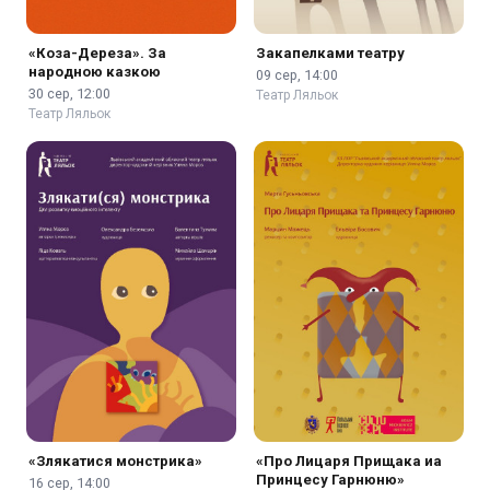
«Коза-Дереза». За
Закапелками театру
народною казкою
09 сер, 14:00
30 сер, 12:00
Театр Ляльок
Театр Ляльок
«Злякатися монстрика»
«Про Лицаря Прищака иа
Принцесу Гарнюню»
16 сер, 14:00