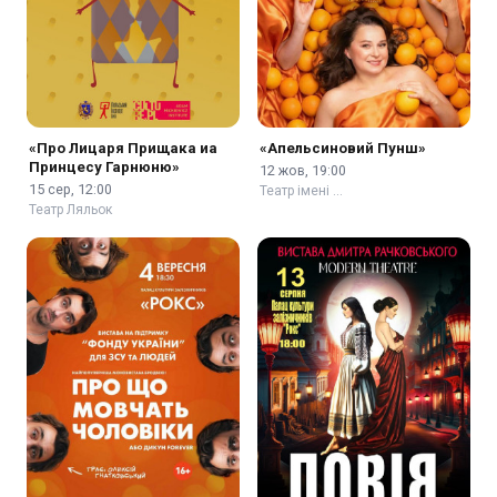
«Про Лицаря Прищака иа
«Апельсиновий Пунш»
Принцесу Гарнюню»
12 жов, 19:00
15 сер, 12:00
Театр імені …
Театр Ляльок