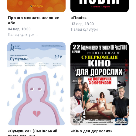
Про що мовчать чоловіки
«Повія»
або …
13 сер, 18:00
04 вер, 18:30
Палац культури …
Палац культури …
«Сумулька» (Львівський
«Кіно для дорослих»