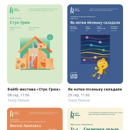
Бейбі-вистава «Стук-Грюк»
Як нотки пісеньку складали
08 сер, 11:00
29 сер, 11:00
Театр Ляльок
Театр Ляльок