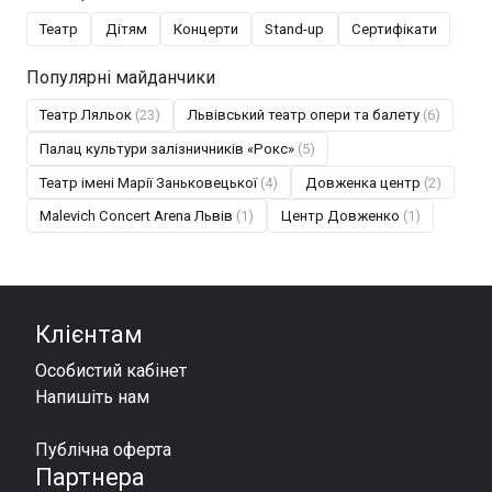
Театр
Дітям
Концерти
Stand-up
Сертифікати
Популярні майданчики
Театр Ляльок
(23)
Львівський театр опери та балету
(6)
Палац культури залізничників «Рокс»
(5)
Театр імені Марії Заньковецької
(4)
Довженка центр
(2)
Malevich Concert Arena Львів
(1)
Центр Довженко
(1)
Клієнтам
Особистий кабінет
Напишіть нам
Публічна оферта
Партнера