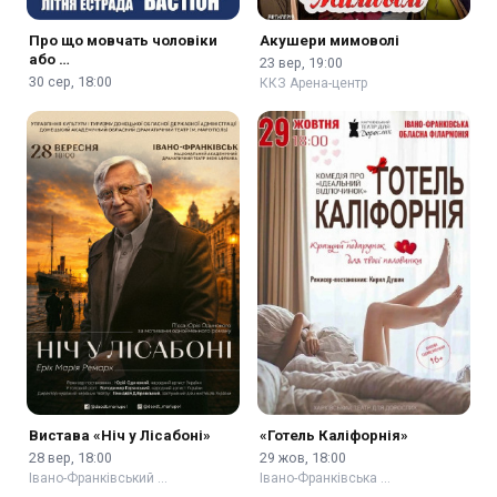
Про що мовчать чоловіки
Акушери мимоволі
або …
23 вер, 19:00
30 сер, 18:00
ККЗ Арена-центр
Вистава «Ніч у Лісабоні»
«Готель Каліфорнія»
28 вер, 18:00
29 жов, 18:00
Івано-Франківський …
Івано-Франківська …