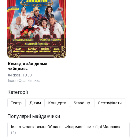
Комедія «За двома
зайцями»
04 жов, 18:00
Івано-Франківська …
Категорії
Театр
Дітям
Концерти
Stand-up
Сертифікати
Популярні майданчики
Івано-Франківська Обласна Філармонія імені Ірі Маланюк
(4)