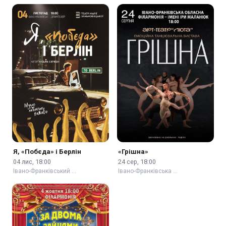
Я, «Побєда» і Берлін
«Грішна»
04 лис, 18:00
24 сер, 18:00
Івано-Франківський …
Івано-Франківська …