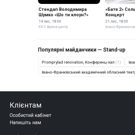
Стендап Володимира
«Батя 2» Сол
Шумко «Шо ти клоун?»
Концерт
14 лис, 18:00
21 лис, 18:00
ККЗ Арена-центр
Івано-Франківсь
Популярні майданчики — Stand-up
Promprylad renovation, Конференц-зал
(1)
Іва
Івано-Франківський академічний обласний театр
Клієнтам
Особистий кабінет
Напишіть нам