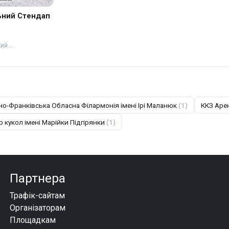
ьний Стендап
кий …
но-Франківська Обласна Філармонія імені Ірі Маланюк
(1)
ККЗ Аре
 кукол імені Марійки Підгірянки
(1)
Партнера
Трафік-сайтам
Організаторам
Площадкам