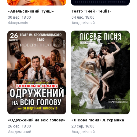
«Апельсиновий Пунш»
Театр Тіней «Teulis»
30 вер, 18:00
04 лис, 18:00
Філармонія
Академічний …
«Одружений на всю голову»
«Лісова пісня» Л.Українка
26 сер, 18:00
23 сер, 16:00
Академічний …
Академічний …