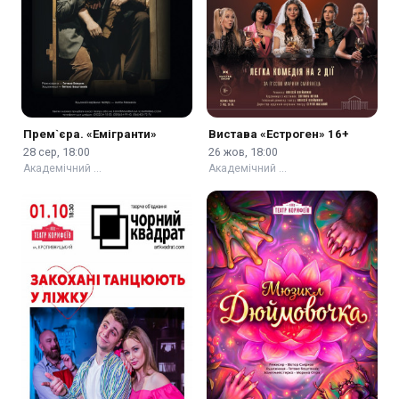
Прем`єра. «Емігранти»
Вистава «Естроген» 16+
28 сер, 18:00
26 жов, 18:00
Академічний …
Академічний …