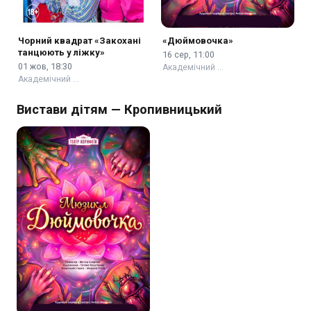
Чорний квадрат «Закохані
«Дюймовочка»
танцюють у ліжку»
16 сер, 11:00
01 жов, 18:30
Академічний …
Академічний …
Вистави дітям — Кропивницький