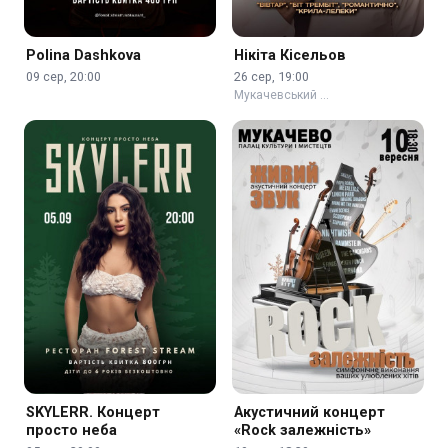
Polina Dashkova
Нікіта Кісельов
09 сер, 20:00
26 сер, 19:00
Мукачевський …
SKYLERR. Концерт
Акустичний концерт
просто неба
«Rock залежність»