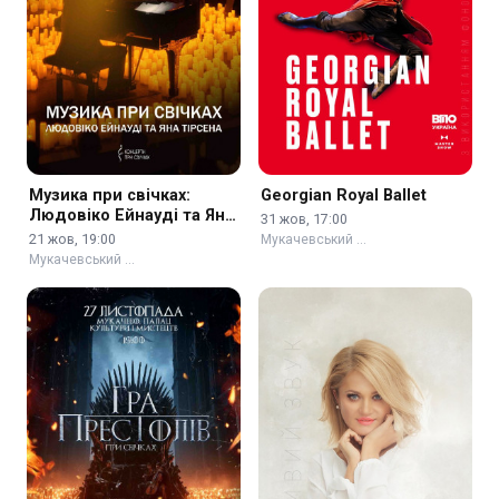
Музика при свічках:
Georgian Royal Ballet
Людовіко Ейнауді та Ян
31 жов, 17:00
Тірсен
21 жов, 19:00
Мукачевський …
Мукачевський …