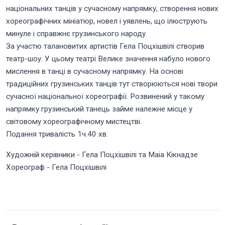
національних танців у сучасному напрямку, створення нових
хореографічних мініатюр, новел і уявлень, що ілюструють
минуле і справжнє грузинського народу.
За участю талановитих артистів Гела Поцхішвілі створив
театр-шоу. У цьому театрі Велике значення набуло нового
мислення в танці в сучасному напрямку. На основі
традиційних грузинських танців тут створюються нові твори
сучасної національної хореографії. Розвинений у такому
напрямку грузинський танець займе належне місце у
світовому хореографічному мистецтві.
Подання тривалість 1ч.40 хв.
Художній керівники - Гела Поцхішвілі та Маіа Кікнадзе
Хореограф - Гела Поцхішвілі