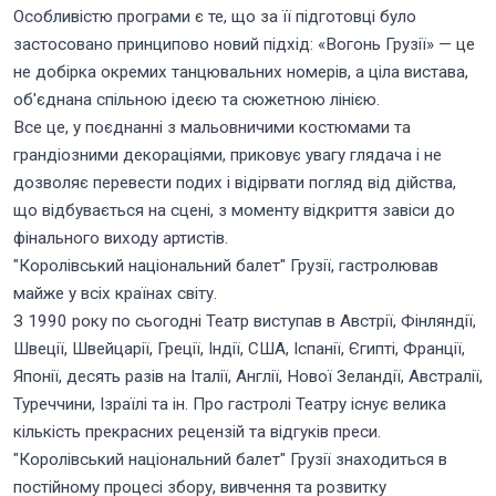
Особливістю програми є те, що за її підготовці було
застосовано принципово новий підхід: «Вогонь Грузії» — це
не добірка окремих танцювальних номерів, а ціла вистава,
об'єднана спільною ідеєю та сюжетною лінією.
Все це, у поєднанні з мальовничими костюмами та
грандіозними декораціями, приковує увагу глядача і не
дозволяє перевести подих і відірвати погляд від дійства,
що відбувається на сцені, з моменту відкриття завіси до
фінального виходу артистів.
"Королівський національний балет" Грузії, гастролював
майже у всіх країнах світу.
З 1990 року по сьогодні Театр виступав в Австрії, Фінляндії,
Швеції, Швейцарії, Греції, Індії, США, Іспанії, Єгипті, Франції,
Японії, десять разів на Італії, Англії, Нової Зеландії, Австралії,
Туреччини, Ізраїлі та ін. Про гастролі Театру існує велика
кількість прекрасних рецензій та відгуків преси.
"Королівський національний балет" Грузії знаходиться в
постійному процесі збору, вивчення та розвитку