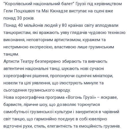
“Королівський національний балет” Грузії під керівництвом
Гели Поцхішвілі та Маї Кікнадзе виступає на сцені вже
понад 30 років.
Понад 40 мільйонів людей у ​​80 країнах світу аплодували
танцюристам, які вражають уяву глядачів чудовою технікою
виконання, неповторним артистизмом, куражем та
нестримною експресією, властивою лише грузинським
танцям.
Артисти Театру безперервно збирають та вивчають
автентичні національні танці, шукають нові сучасні
хореографічні рішення, пропонуючи сценічні мініатюри,
новели та цілі уявлення, що ілюструють минуле та
сьогодення грузинського народу.
Нова хореографічна програма «Вогонь Грузії» – яскраве,
барвисте, ліричне шоу, що дозволяє торкнутися
самобутньої грузинської культури і зануритися в чарівний
світ танцю, що гармонійно поєднує в собі ювелірно
відточені рухи, стиль, елегантність та емоційність грузинів.