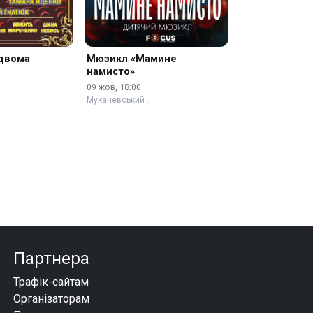
 двома
Мюзикл «Мамине
намисто»
09 жов, 18:00
Мукачевський …
Партнера
Трафік-сайтам
Організаторам