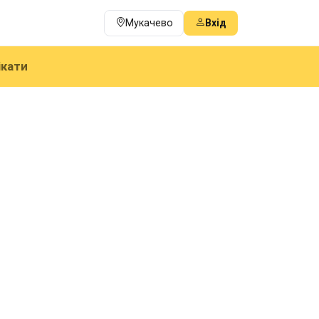
Мукачево
Вхід
ікати