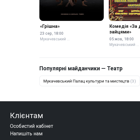
«Грішна»
Комедія «За
зайцями»
23 сер, 18:00
05 жов, 18:00
Мукачевський …
Мукачевський …
Популярні майданчики — Театр
Мукачевський Палац культури та мистецтв
(3)
Клієнтам
Особистий кабінет
Напишіть нам