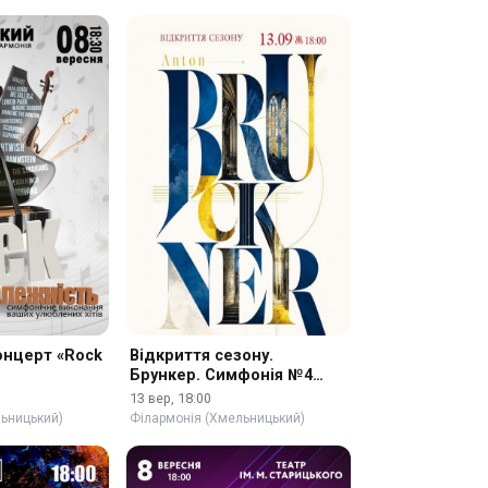
онцерт «Rock
Відкриття сезону.
Брункер. Симфонія №4
«Романтична»
13 вер, 18:00
льницький)
Філармонія (Хмельницький)