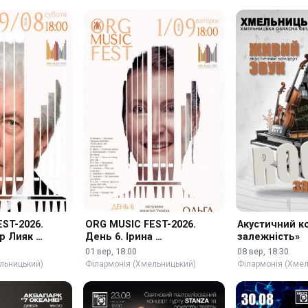
ST-2026.
ORG MUSIC FEST-2026.
Акустичний к
ор Лияк …
День 6. Ірина …
залежність»
01 вер, 18:00
08 вер, 18:30
льницький)
Філармонія (Хмельницький)
Філармонія (Хме