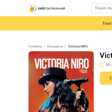
Теа
Головна
Концерти
Victoria NIRO
Vic
06 