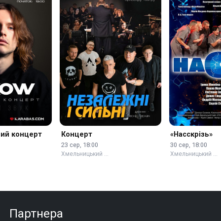
ний концерт
Концерт
«Насскрізь»
23 сер, 18:00
30 сер, 18:00
Хмельницький …
Хмельницький …
Партнера