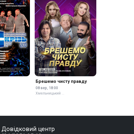
Брешемо чисту правду
08 вер, 18:00
Хмельницький …
Довідковий центр