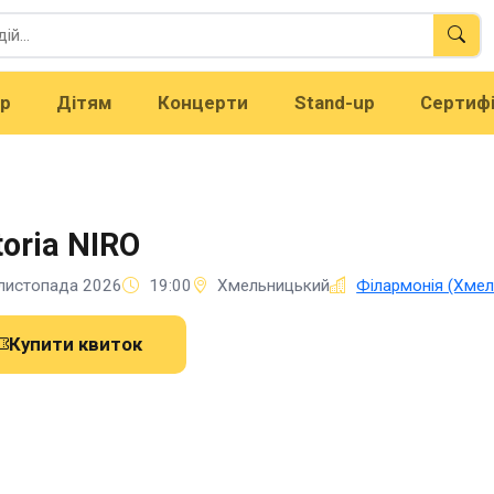
тр
Дітям
Концерти
Stand-up
Сертиф
toria NIRO
листопада 2026
19:00
Хмельницький
Філармонія (Хмел
Купити квиток