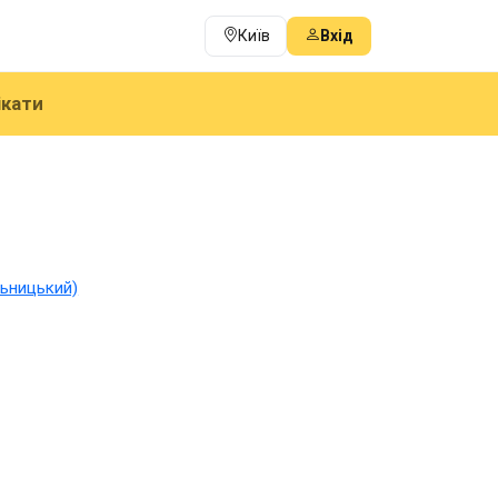
Київ
Вхід
ікати
ьницький)