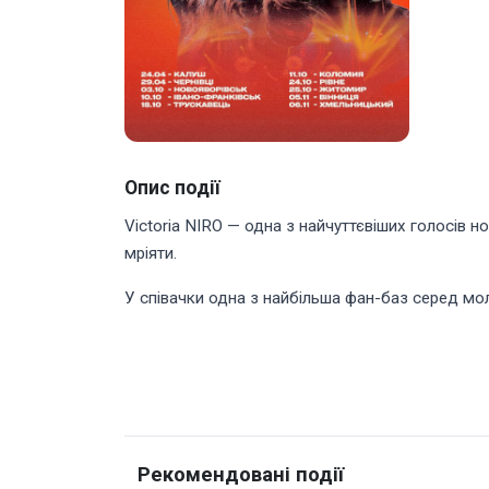
Опис події
Victoria NIRO — одна з найчуттєвіших голосів н
мріяти.
У співачки одна з найбільша фан-баз серед мол
Рекомендовані події