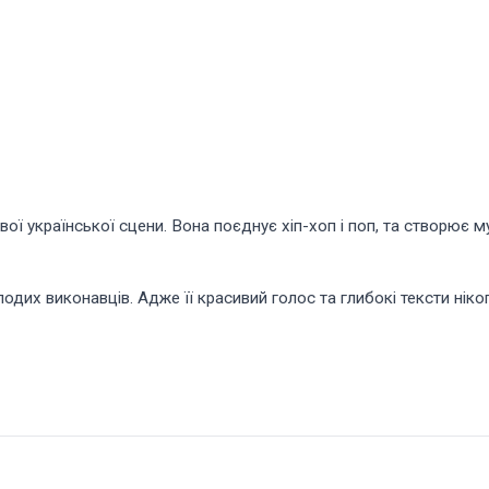
ової української сцени. Вона поєднує хіп-хоп і поп, та створює
одих виконавців. Адже її красивий голос та глибокі тексти нік