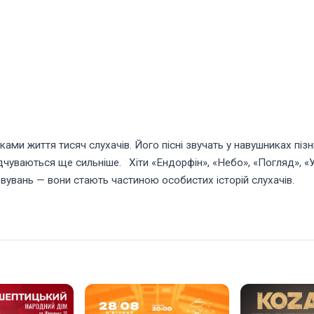
ми життя тисяч слухачів. Його пісні звучать у навушниках піз
відчуваються ще сильніше.⠀Хіти «Ендорфін», «Небо», «Погляд», «
увань — вони стають частиною особистих історій слухачів.