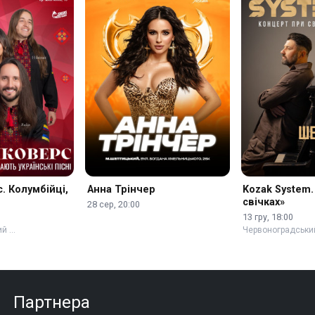
. Колумбійці,
Анна Трінчер
Kozak System.
свічках»
28 сер, 20:00
13 гру, 18:00
ий …
Червоноградськи
Партнера