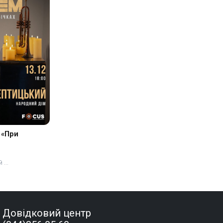
 «При
й …
Довідковий центр