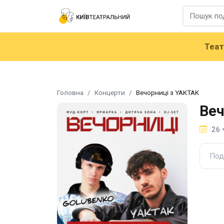
Теа
Головна
Концерти
Вечорниці з YAKTAK
Веч
26 
Под