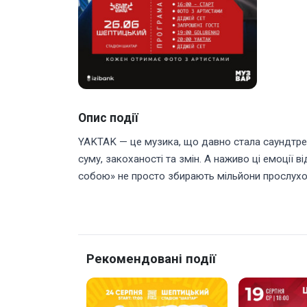
Опис події
YAKTAK — це музика, що давно стала саундтрека
суму, закоханості та змін. А наживо ці емоції 
собою» не просто збирають мільйони прослухов
Рекомендовані події