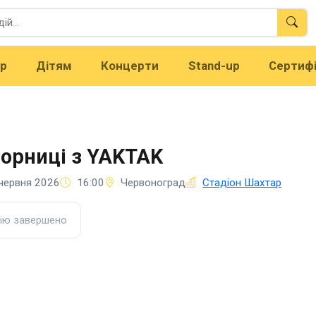
тр
Дітям
Концерти
Stand-up
Сертиф
орниці з YAKTAK
червня 2026
16:00
Червоноград
Стадіон Шахтар
ію завершено