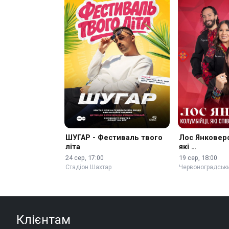
ШУГАР - Фестиваль твого
Лос Янковерс
літа
які …
24 сер, 17:00
19 сер, 18:00
Стадіон Шахтар
Червоноградськ
Клієнтам