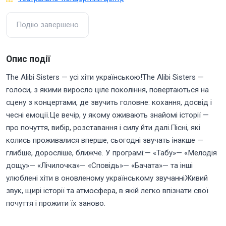
Подію завершено
Опис події
The Alibi Sisters — усі хіти українською!The Alibi Sisters —
голоси, з якими виросло ціле покоління, повертаються на
сцену з концертами, де звучить головне: кохання, досвід і
чесні емоції.Це вечір, у якому оживають знайомі історії —
про почуття, вибір, розставання і силу йти далі.Пісні, які
колись проживалися вперше, сьогодні звучать інакше —
глибше, доросліше, ближче. У програмі:— «Табу»— «Мелодія
дощу»— «Лічилочка»— «Сповідь»— «Бачата»— та інші
улюблені хіти в оновленому українському звучанніЖивий
звук, щирі історії та атмосфера, в якій легко впізнати свої
почуття і прожити їх заново.