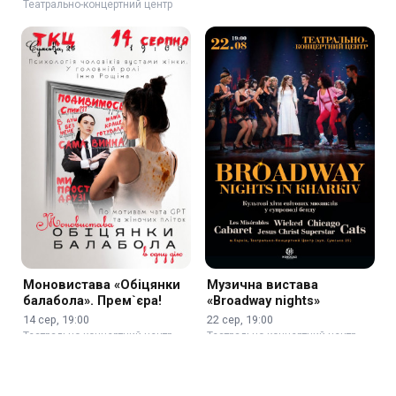
Театрально-концертний центр
Моновистава «Обіцянки
Музична вистава
балабола». Прем`єра!
«Broadway nights»
14 сер, 19:00
22 сер, 19:00
Театрально-концертний центр
Театрально-концертний центр