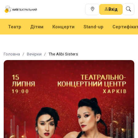
Вхід
Театр
Дітям
Концерти
Stand-up
Сертифіка
Головна
Вечірки
The Alibi Sisters