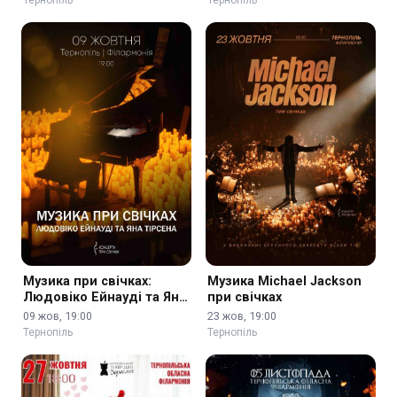
Тернопіль
Тернопіль
Музика при свічках:
Музика Michael Jackson
Людовіко Ейнауді та Ян
при свічках
Тірсен
09 жов, 19:00
23 жов, 19:00
Тернопіль
Тернопіль