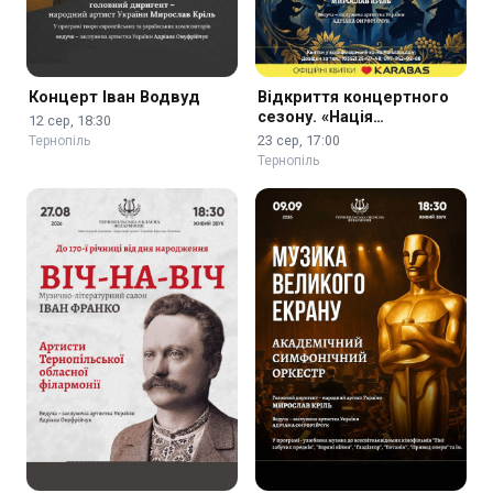
Концерт Іван Водвуд
Відкриття концертного
сезону. «Нація
12 сер, 18:30
нескорених»
23 сер, 17:00
Тернопіль
Тернопіль