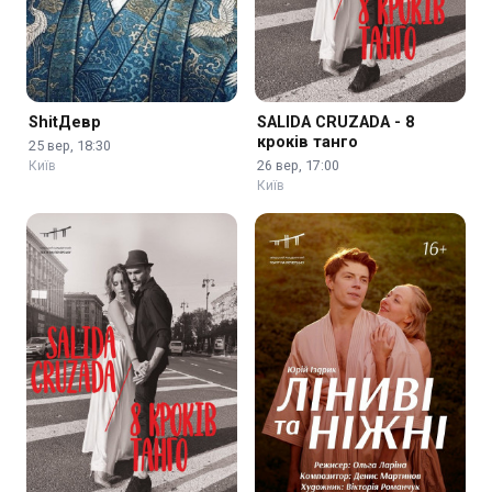
ShitДевр
SALIDA CRUZADA - 8
кроків танго
25 вер, 18:30
26 вер, 17:00
Київ
Київ