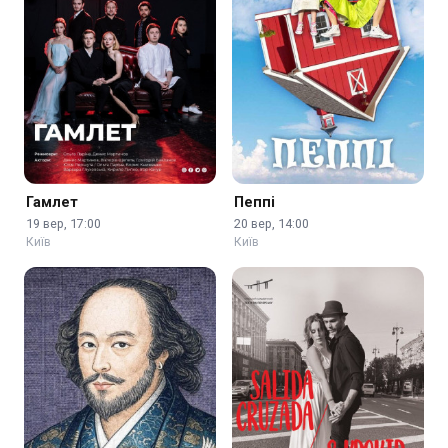
Гамлет
Пеппі
19 вер, 17:00
20 вер, 14:00
Київ
Київ