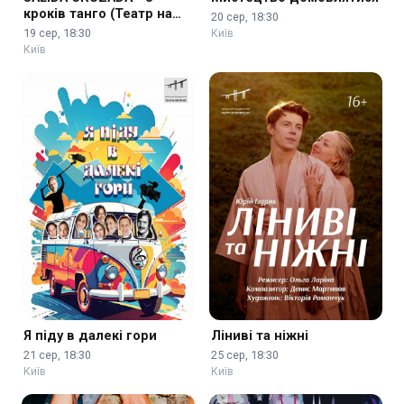
кроків танго (Театр на
20 сер, 18:30
Печерську)
19 сер, 18:30
Київ
Київ
Я піду в далекі гори
Ліниві та ніжні
21 сер, 18:30
25 сер, 18:30
Київ
Київ