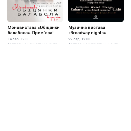
Моновистава «Обіцянки
Музична вистава
балабола». Прем`єра!
«Broadway nights»
14 сер, 19:00
22 сер, 19:00
Театрально-концертний центр
Театрально-концертний центр