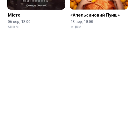
Місто
«Апельсиновий Пунш»
06 вер, 18:00
13 вер, 18:00
МЦКМ
МЦКМ
GOGOLFEST 2026
Чоловіча хорова капела
ім. …
16 вер, 18:00
09 сер, 17:00
МЦКМ