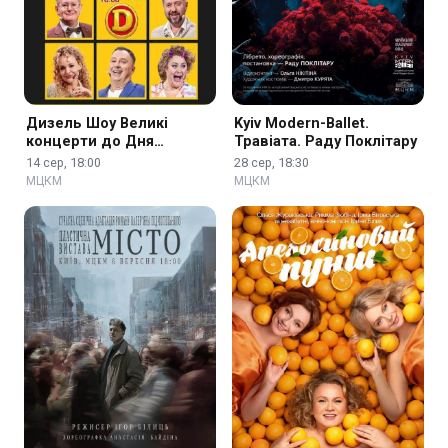
Дизель Шоу Великі
Kyiv Modern-Ballet.
концерти до Дня
Травіата. Раду Поклітару
Незалежності
14 сер, 18:00
28 сер, 18:30
МЦКМ
МЦКМ