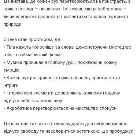
Це вистава, де кожен рух перетворюється на пристрасть, а
кожен погляд — на виклик. Тут немає місця заборонам —
лише елегантна провокація, магнетизм та краса людської
природи.
Сцена стає простором, де:
• Тіла кажуть голосніше за слова, демонструючи мистецтво
в його найсміливішій формі.
• Музика проникає в глибину душі, посилюючи кожну
емоцію.
• Кожен рух розкриває історію, сповнену пристрасті та
інтриги.
• Інтерактивні елементи дозволяють кожному глядачу
відчути себе частиною шоу.
• Акробатика перетворюється на мистецтво спокуси.
Це шоу для тих, хто готовий відкрити для себе непізнане,
відчути свободу та насолодитися естетикою, що пробуджує