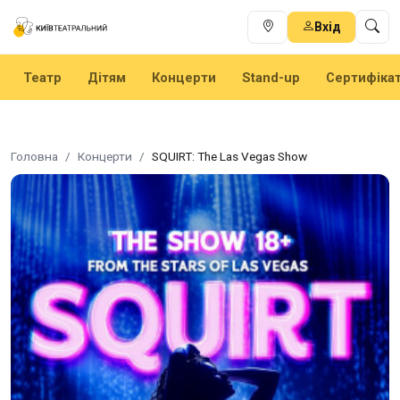
Вхід
Театр
Дітям
Концерти
Stand-up
Сертифіка
Головна
Концерти
SQUIRT: The Las Vegas Show