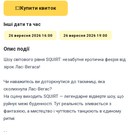
Купити квиток
Інші дати та час
26 вересня 2026 16:00
26 вересня 2026 19:00
Опис події
Шоу світового рівня SQUIRT: незабутня еротична феєрія від
зірок Лас-Вегаса!
Чи наважитесь ви доторкнутися до таємниці, яка
сколихнула Лас-Вегас?
На сцену виходить SQUIRT — легендарне відверте шоу, що
руйнує межі буденності. Тут реальність зливається з
фантазією, а мистецтво і чуттєвість танцюють в єдиному
ритмі.