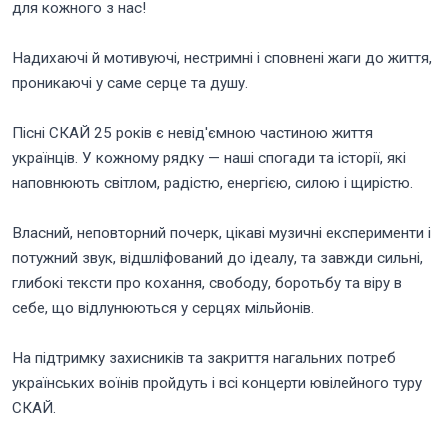
для кожного з нас!
Надихаючі й мотивуючі, нестримні і сповнені жаги до життя,
проникаючі у саме серце та душу.
Пісні СКАЙ 25 років є невід'ємною частиною життя
українців. У кожному рядку — наші спогади та історії, які
наповнюють світлом, радістю, енергією, силою і щирістю.
Власний, неповторний почерк, цікаві музичні експерименти і
потужний звук, відшліфований до ідеалу, та завжди сильні,
глибокі тексти про кохання, свободу, боротьбу та віру в
себе, що відлунюються у серцях мільйонів.
На підтримку захисників та закриття нагальних потреб
українських воїнів пройдуть і всі концерти ювілейного туру
СКАЙ.