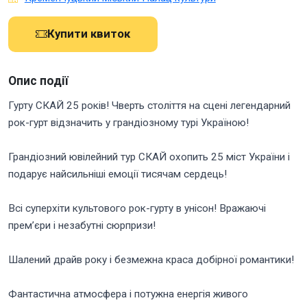
Купити квиток
Опис події
Гурту СКАЙ 25 років! Чверть століття на сцені легендарний
рок-гурт відзначить у грандіозному турі Україною!
Грандіозний ювілейний тур СКАЙ охопить 25 міст України і
подарує найсильніші емоції тисячам сердець!
Всі суперхіти культового рок-гурту в унісон! Вражаючі
прем’єри і незабутні сюрпризи!
Шалений драйв року і безмежна краса добірної романтики!
Фантастична атмосфера і потужна енергія живого