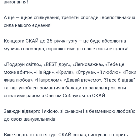
виконання!
А ще — щире спілкування, трепетні спогади і всепоглинаюча
сила нашого єднання!
Концерти СКАЙ до 25-річчя гурту — це буде абсолютна
музична насолода, справжні емоції і наше спільне щастя!
«Подаруй світло», «BEST друг», «Легковажна», «Тебе це
може вбити», «Не йди», «Крила», «Струна», «Її люблю», «Поки
жива любов», «Напролом», «Давай втечемо», “Я все б відав"
та інші улюблені романтичні балади та запальні рок-хіти
співатиме разом з Олегом Собчуком та СКАЙ.
Завжди відверто і якісно, зі смаком і з безмежною любов’ю
до своїх шанувальників!
Вже чверть століття гурт СКАЙ співає, виступає і творить