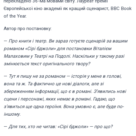
перекладено 36-ма мовами світу. Лауреат премії
Європейської кіно академії як кращий сценарист, BBC Book
of the Year.
Автор про постановку:
—
Про книги і театр. Ви зараз готуєте сценарій за вашим
романом «Сірі бджоли» для постановки Віталієм
Малаховим у Театрі на Подолі. Наскільки у такому разі
змінюється текст оригінального твору?
—
Тут я пишу не за романом — історія у мене в голові,
вона та ж. Та фактично це нові діалоги, але зі
збереженням інформації, що є в романі. З’явились нові
сцени і персонажі, яких немає в романі. Гадаю, що
з’явиться ще одна героїня. Вона умовно є, але буде
по-
іншому
.
—
Для тих, хто не читав: «Сірі бджоли» — про що?