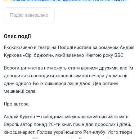
Подію завершено
Опис події
Ексклюзивно в театрі на Подолі вистава за романом Андрія
Куркова «Сірі бджоли», який визнано Книгою року ВВС.
Вороги дитинства не можуть стати вірними друзями, але їм
доводиться проводити холодні зимові вечори у компанії
один одного. Бо їх лишилося лише двоє. Два останні
мешканці села.
Про автора:
Андрій Курков — найвідоміший український письменник в
Європі, автор понад 20-ти книг, пише для дорослих і дітей,
кіносценарист. Голова українського Pen-клубу. Його твори