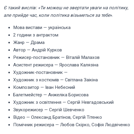
Є такий вислів: «Ти можеш не звертати уваги на політику,
але прийде час, коли політика візьметься за тебе
».
Мова вистави — українська
2 години з антрактом
Жанр — Драма
Автор — Андрій Курков
Режисер-постановник — Віталій Малахов
Асистент режисера — Ярослава Калязіна
Художник-постановник —
Художник з костюмів — Світлана Заікіна
Композитор — Іван Небесний
Балетмейстер — Анжеліка Борисова
Художник з освітлення — Сергій Невгадовський
Звукорежисер — Сергій Шевченко
Відео — Олександ Братінов, Сергій Тітенко
Помічник режисера — Любов Скірко, Софія Людвіченко