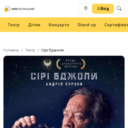
Вхід
Театр
Дітям
Концерти
Stand-up
Сертифіка
Головна
Театр
Сірі бджоли