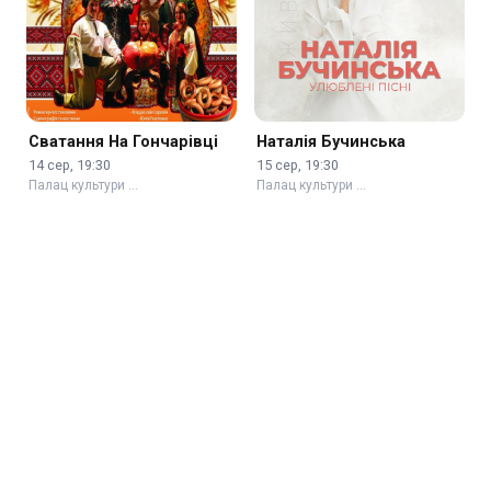
Сватання На Гончарівці
Наталія Бучинська
14 сер, 19:30
15 сер, 19:30
Палац культури …
Палац культури …