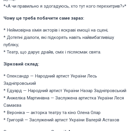
*«А чи правильно я здогадуюсь, хто тут кого перехитрив?»*
Чому це треба побачити саме зараз:
* Неймовірна хімія акторів і яскраві емоції на сцені;
* Дотепні діалоги, які підкорять навіть найвибагливішу
публіку;
* Театр, що дарує драйв, сміх і післясмак свята.
Зірковий склад:
* Олександр — Народний артист України Лесь
Задніпровський
* Едуард — Народний артист України Назар Задніпровський
* Анжеліка Мартинівна — Заслужена артистка України Леся
Самаєва
* Вероніка — акторка театру та кіно Олена Олар
* Григорій — Заслужений артист України Валерій Астахов