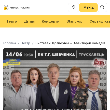
Вхід
Театр
Дітям
Концерти
Stand-up
Сертифіка
Головна
Театр
Вистава «Перевертень». Авантюрна комедія