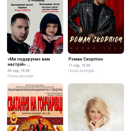
«Ми подаруємо вам
Роман Скорпіон
настрій» …
11 сер, 19:30
09 сер, 19:30
Палац культури …
Палац культури …