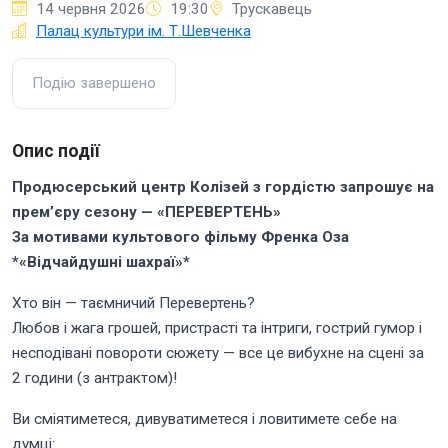
14 червня 2026
19:30
Трускавець
Палац культури ім. Т.Шевченка
Подію завершено
Опис події
Продюсерський центр Колізей з гордістю запрошує на
прем’єру сезону — «ПЕРЕВЕРТЕНЬ»
За мотивами культового фільму Френка Оза
*«Відчайдушні шахраї»*
Хто він — таємничий Перевертень?
Любов і жага грошей, пристрасті та інтриги, гострий гумор і
несподівані повороти сюжету — все це вибухне на сцені за
2 години (з антрактом)!
Ви сміятиметеся, дивуватиметеся і ловитимете себе на
думці: