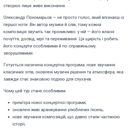
створює лише живе виконання.
Олександр Пономарьов — не просто голос, який впізнаєш із
першої ноти. Він автор музики й слів, тому кожна
композиція звучить так проникливо: у ній — його власні
почуття, досвід, мрії та переживання. Ця щирість і робить
його концерти особливими й по-справжньому
зворушливими.
Готується насичена концертна програма: нове звучання
класичних хітів, оновлені музичні рішення та атмосфера, яка
завжди стає знаковою подією для слухачів.
Чому цей тур стане особливим:
прем’єра нової концертної програми;
оновлені живі аранжування улюблених пісень;
нове звучання композицій, що давно стали частиною
історії;