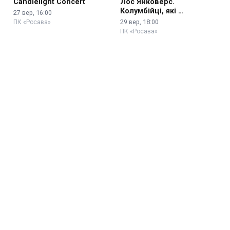
Candlelight Concert
Лос Янковерс.
Колумбійці, які …
27 вер, 16:00
29 вер, 18:00
ПК «Росава»
ПК «Росава»
ДахаБраха
ALENA OMARGALIEVA. «Не
п`яна-закохана»
30 вер, 18:30
16 жов, 18:00
ПК «Росава»
ПК «Росава»