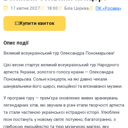
17 квітня 2027
18:00
Біла Церква
ПК «Росава»
Купити квиток
Опис події
Великий всеукраїнський тур Олександра Пономарьова!
Цієї весни стартує великий всеукраїнський тур Народного
артиста України, золотого голосу країни — Олександра
Пономарьова. Сольні концерти, на які давно чекали
шанувальники його щирої, емоційної та впізнаваної музики.
У програмі туру — прем’єра оновлених живих аранжувань
легендарних хітів, які звучали в різні етапи творчості артиста
та стали частиною української естрадної історії. Улюблені
пісні постануть у новому світлі: потужно, багатогранно, з
глибокою емоційністю та тією музичною магією, яку