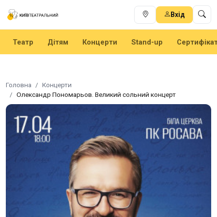
Вхід
Театр
Дітям
Концерти
Stand-up
Сертифіка
Головна
Концерти
Олександр Пономарьов. Великий сольний концерт