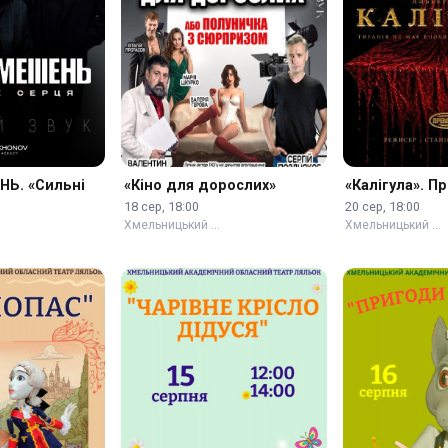
Ь. «Сильні
«Кіно для дорослих»
«Калігула». П
18 сер, 18:00
20 сер, 18:00
Хмельницький …
Хмельницький …