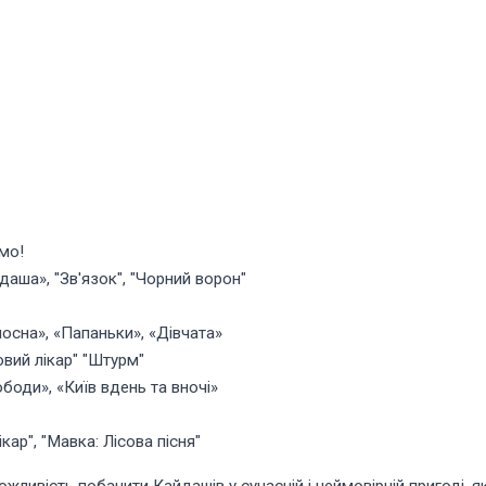
ємо!
ша», "Зв'язок", "Чорний ворон"
осна», «Папаньки», «Дівчата»
вий лікар" "Штурм"
оди», «Київ вдень та вночі»
кар", "Мавка: Лісова пісня"