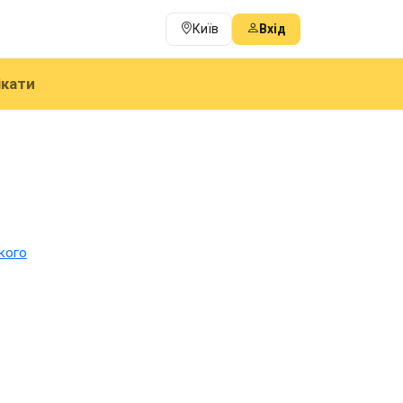
Київ
Вхід
ікати
кого