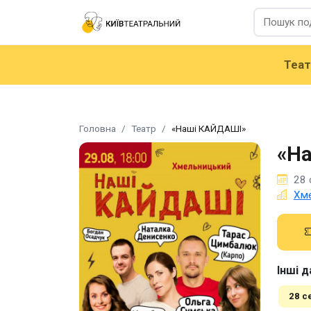
Теа
Головна
Театр
«Наші КАЙДАШІ»
«Н
28 
Хме
Інші д
28 с