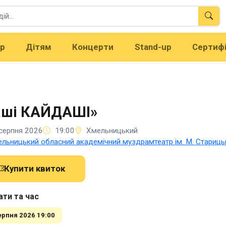
тр
Дітям
Концерти
Stand-up
Сертиф
аші КАЙДАШІ»
серпня 2026
19:00
Хмельницький
льницький обласний академічний муздрамтеатр ім. М. Стариць
Купити квиток
ати та час
ерпня 2026 19:00