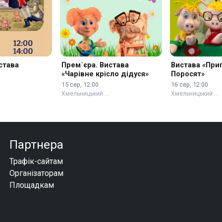
става
Прем`єра. Вистава
Вистава «При
«Чарівне крісло дідуся»
Поросят»
15 сер, 12:00
16 сер, 12:00
Хмельницький …
Хмельницький …
Партнера
Трафік-сайтам
Організаторам
Площадкам