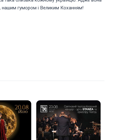
 яка така близька кожному українцю. Адже вона
ою, нашим гумором і Великим Коханням!