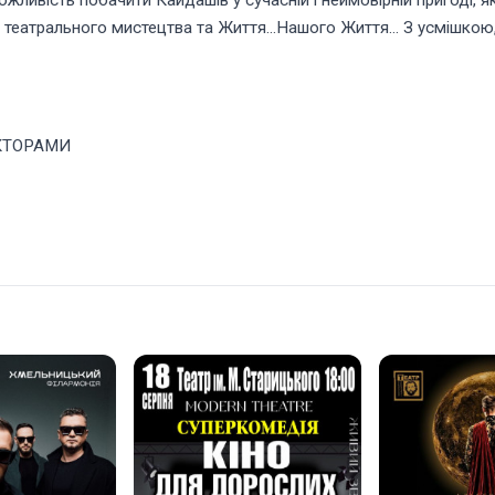
жливість побачити Кайдашів у сучасній і неймовірній пригоді,
 з театрального мистецтва та Життя...Нашого Життя... З усмішк
КТОРАМИ