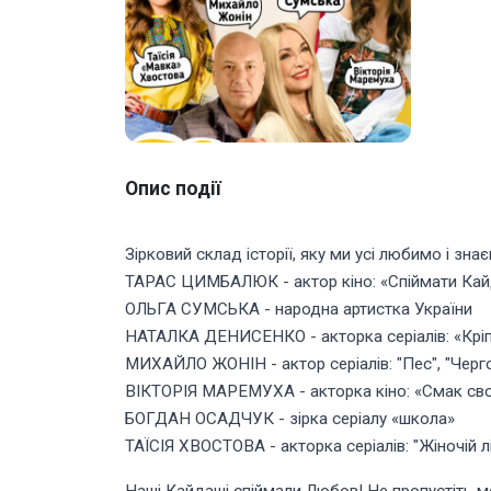
Опис події
Зірковий склад історії, яку ми усі любимо і зна
ТАРАС ЦИМБАЛЮК - актор кіно: «Спіймати Кайда
ОЛЬГА СУМСЬКА - народна артистка України
НАТАЛКА ДЕНИСЕНКО - акторка серіалів: «Кріп
МИХАЙЛО ЖОНІН - актор серіалів: "Пес", "Черго
ВІКТОРІЯ МАРЕМУХА - акторка кіно: «Смак своб
БОГДАН ОСАДЧУК - зірка серіалу «школа»
ТАЇСІЯ ХВОСТОВА - акторка серіалів: "Жіночій лі