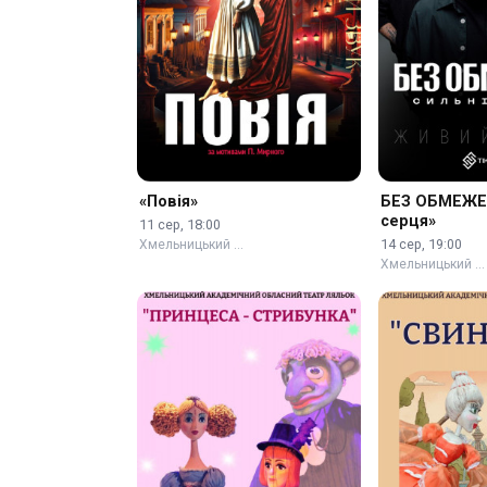
«Повія»
БЕЗ ОБМЕЖЕН
серця»
11 сер, 18:00
14 сер, 19:00
Хмельницький …
Хмельницький …