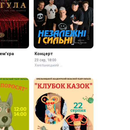
рем'єра
Концерт
23 сер, 18:00
Хмельницький …