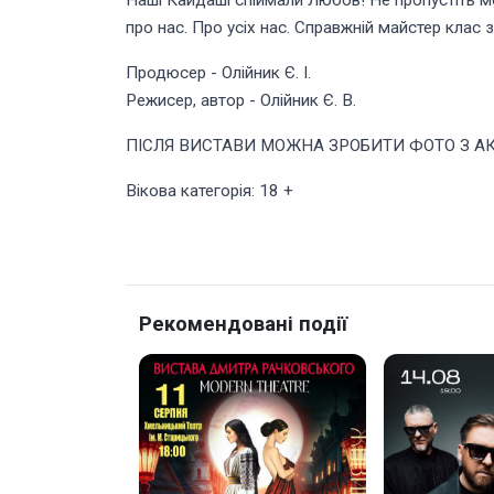
Наші Кайдаші спіймали Любов! Не пропустіть мо
про нас. Про усіх нас. Справжній майстер клас
Продюсер - Олійник Є. І.
Режисер, автор - Олійник Є. В.
ПІСЛЯ ВИСТАВИ МОЖНА ЗРОБИТИ ФОТО З А
Вікова категорія: 18 +
Рекомендовані події