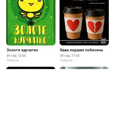
Золоте курчатко
Кава перших побачень
09 сер, 12:00
09 сер, 17:00
Театр на …
Театр на …