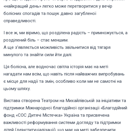
«найкращий день» легко може перетворитися у вечір
болісних спогадів та пошук давно загубленої
справедливості.
І все ж, ми віримо, що розділена радість – примножується, а
розділений біль – стає меншим.
А ще з’являється можливість звільнитися від тягаря
минулого та знайти сили йти далі.
Ця болісна, але водночас світла історія має на меті
нагадати нам всім, що навіть після найважчих випробувань
є місце для надії та змін, особливо коли ми не самотні на
цьому шляху.
Вистава створена Театром на Михайлівській за ініціативи та
підтримки Міжнародної благодійної організації «Благодійний
фонд «СОС Дитячі Містечка» Україна та присвячена
важливості реформування системи догляду та підтримки
дітей (деінституціалізації), що має на меті забезпечити