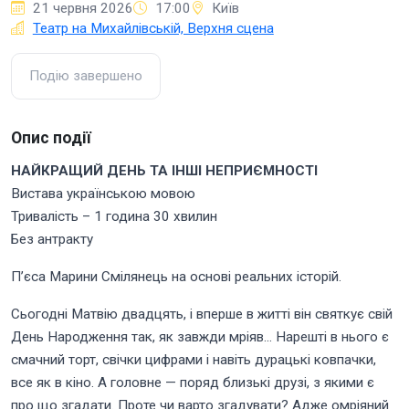
21 червня 2026
17:00
Київ
Театр на Михайлівській, Верхня сцена
Подію завершено
Опис події
НАЙКРАЩИЙ ДЕНЬ ТА ІНШІ НЕПРИЄМНОСТІ
Вистава українською мовою
Тривалість – 1 година 30 хвилин
Без антракту
П’єса Марини Смілянець на основі реальних історій.
Сьогодні Матвію двадцять, і вперше в житті він святкує свій
День Народження так, як завжди мріяв… Нарешті в нього є
смачний торт, свічки цифрами і навіть дурацькі ковпачки,
все як в кіно. А головне — поряд близькі друзі, з якими є
про що згадати. Проте чи варто згадувати? Адже омріяний