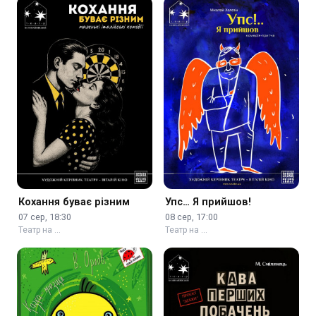
Кохання буває різним
Упс… Я прийшов!
07 сер, 18:30
08 сер, 17:00
Театр на …
Театр на …