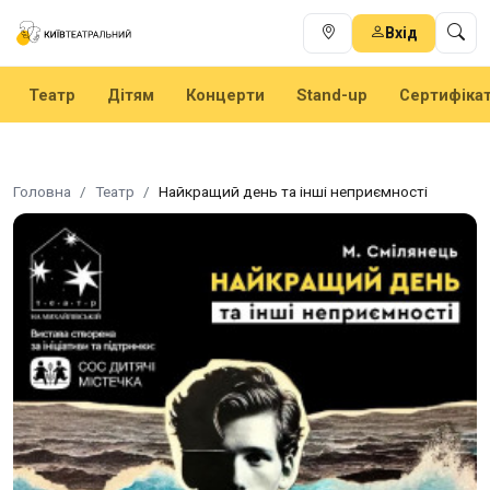
Вхід
Театр
Дітям
Концерти
Stand-up
Сертифіка
Головна
Театр
Найкращий день та інші неприємності