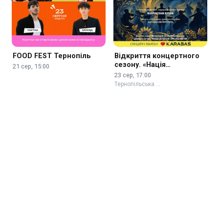
FOOD FEST Тернопіль
Відкриття концертного
сезону. «Нація
21 сер, 15:00
нескорених»
23 сер, 17:00
Тернопільська …