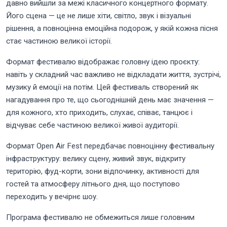
давно вийшли за межі класичного концертного формату.
Його сцена — це не лише хіти, світло, звук і візуальні
рішення, а повноцінна емоційна подорож, у якій кожна пісня
стає частиною великої історії.
Формат фестивалю відображає головну ідею проєкту:
навіть у складний час важливо не відкладати життя, зустрічі,
музику й емоції на потім. Цей фестиваль створений як
нагадування про те, що сьогоднішній день має значення —
для кожного, хто приходить, слухає, співає, танцює і
відчуває себе частиною великої живої аудиторії.
Формат Open Air Fest передбачає повноцінну фестивальну
інфраструктуру: велику сцену, живий звук, відкриту
територію, фуд-корти, зони відпочинку, активності для
гостей та атмосферу літнього дня, що поступово
переходить у вечірнє шоу.
Програма фестивалю не обмежиться лише головним