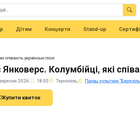
тр
Дітям
Концерти
Stand-up
Сертиф
кі співають українські пісні
 Янковерс. Колумбійці, які співа
вересня 2026
18:00
Тернопіль
Палац культури "Березіль
Купити квиток