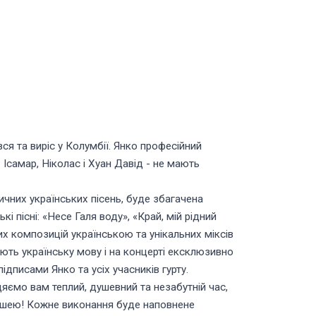
ся та виріс у Колумбії. Янко професійний
 Ісамар, Ніколас і Хуан Давід - не мають
ичних українських пісень, буде збагачена
 пісні: «Несе Галя воду», «Край, мій рідний
них композицій українською та унікальних міксів
ають українську мову і на концерті ексклюзивно
дписами Янко та усіх учасників гурту.
цяємо вам теплий, душевний та незабутній час,
 душею! Кожне виконання буде наповнене