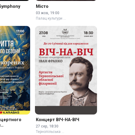
Symphony
Місто
03 жов, 19:00
Палац культури …
нцертного
Концерт ВІЧ-НА-ВІЧ
я
27 сер, 18:30
Тернопільська …