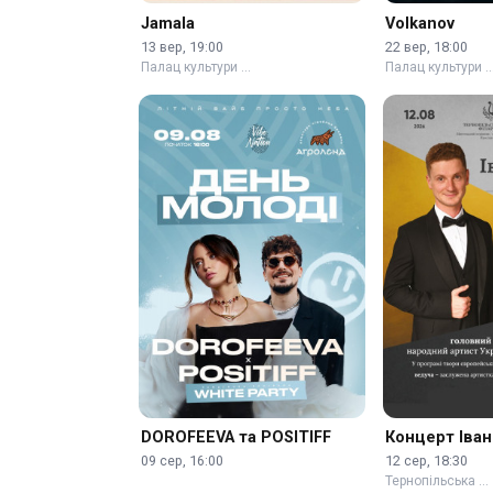
Jamala
Volkanov
13 вер, 19:00
22 вер, 18:00
Палац культури …
Палац культури 
DOROFEEVA та POSITIFF
Концерт Іва
09 сер, 16:00
12 сер, 18:30
Тернопільська …