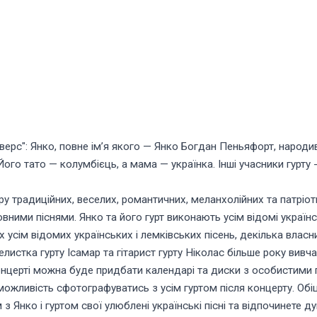
верс": Янко, повне ім’я якого — Янко Богдан Пеньяфорт, народив
ого тато — колумбієць, а мама — українка. Інші учасники гурту -
 традиційних, веселих, романтичних, меланхолійних та патріот
ми піснями. Янко та його гурт виконають усім відомі українські
х усім відомих українських і лемківських пісень, декілька влас
листка гурту Ісамар та гітарист гурту Ніколас більше року вивч
онцерті можна буде придбати календарі та диски з особистими пі
можливість сфотографуватись з усім гуртом після концерту. Обі
 з Янко і гуртом свої улюблені українські пісні та відпочинете