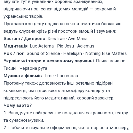
звучать тут в унікальних хорових аранжуваннях,
відкриваючи нові сенси відомих мелодій — зокрема й
українських творів.
Програма концерту поділена на чіткі тематичні блоки, які
ведуть слухача крізь різні простори емоцій і звучання:
Sacrum / Джерело
: Dies Irae · Ave Maria
Медитація
: Lux Aeterna · Pie Jesu · Adiemus
Рок / поп
: Sound of Silence · Hallelujah · Nothing Else Matters
Українські твори в незвичному звучанні
: Пливе кача по
Тисині · Червона рута
Музика з фільмів
: Time · Lacrimosa
Програму також доповнюють інші ретельно підібрані
композиції, які підсилюють атмосферу концерту та
підкреслюють його медитативний, хоровий характер.
Чому варто?
1. Ви відчуєте найкрасивіше поєднання сакральності, театру
та сучасної музики.
2. Побачите візуальне оформлення, яке створює атмосферу,