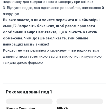
недосяжну для жодного іншого концерту при свічках.
3. Відчуєте подію, яка одночасно розслабляє, заспокоює й
зворушує.
Ви вже знаєте, з ким хочете пережити ці неймовірні
емоції? Запросіть близьких, щоб разом провести
особливий вечір! Пам’ятайте, що кількість квитків
обмежена. Чим довше зволікаєте, тим більше
найкращих місць зникає!
Концерт не має релігійного характеру — він надихається
давнім співом і естетикою sacrum виключно як музичною
та культурною формою.
Рекомендовані події