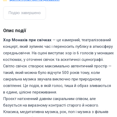
Подію завершено
Опис події
Хор Монахів при свічках
— це камерний, театралізований
концерт, який зупиняє час і переносить публіку в атмосферу
середньовіччя. На сцені виступає хор із 6 голосів у монаших
костюмах, у оточенні свічок та аскетичної сценографії.
Світло свічок створює максимально автентичний простір —
такий, який можна було відчути 500 років тому, коли
сакральна музика звучала виключно при природному
освітленні. Це подія, в якій голос, тиша й образ зливаються
в єдине, цілісне переживання.
Проєкт натхненний давнім сакральним співом, але
базується на виразному контрасті старого й нового.
Класика, медитативна музика, рок, поп і музика з фільмів