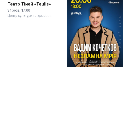
Jamala
Стендап Володимира
Шумко «Шо ти клоун?»
25 вер, 18:00
17 жов, 18:00
Центр культури та дозвілля
Центр культури та дозвілля