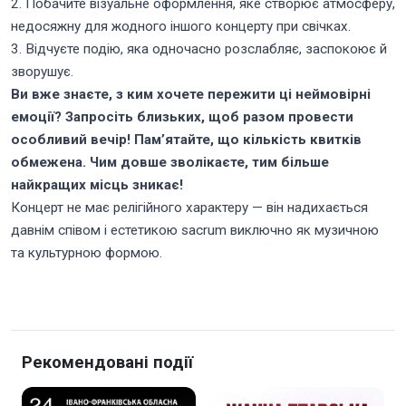
2. Побачите візуальне оформлення, яке створює атмосферу,
недосяжну для жодного іншого концерту при свічках.
3. Відчуєте подію, яка одночасно розслабляє, заспокоює й
зворушує.
Ви вже знаєте, з ким хочете пережити ці неймовірні
емоції? Запросіть близьких, щоб разом провести
особливий вечір! Пам’ятайте, що кількість квитків
обмежена. Чим довше зволікаєте, тим більше
найкращих місць зникає!
Концерт не має релігійного характеру — він надихається
давнім співом і естетикою sacrum виключно як музичною
та культурною формою.
Рекомендовані події