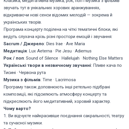
Класика, медитативна музика, рок, поп і музика з фільмів
звучать тут в унікальних хорових аранжуваннях,
відкриваючи нові сенси відомих мелодій — зокрема й
українських творів.
Програма концерту поділена на чіткі тематичні блоки, які
ведуть слухача крізь різні простори емоцій і звучання:
Sacrum / Джерело
: Dies Irae · Ave Maria
Медитація
: Lux Aeterna · Pie Jesu · Adiemus
Рок / поп
: Sound of Silence · Hallelujah · Nothing Else Matters
Українські твори в незвичному звучанні
: Пливе кача по
Тисині · Червона рута
Музика з фільмів
: Time · Lacrimosa
Програму також доповнюють інші ретельно підібрані
композиції, які підсилюють атмосферу концерту та
підкреслюють його медитативний, хоровий характер.
Чому варто?
1. Ви відчуєте найкрасивіше поєднання сакральності, театру
та сучасної музики.