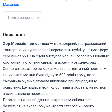
Маланюк
Подію завершено
Опис події
Хор Монахів при свічках
— це камерний, театралізований
концерт, який зупиняє час і переносить публіку в атмосферу
середньовіччя. На сцені виступає хор із 6 голосів у монаших
костюмах, у оточенні свічок та аскетичної сценографії.
Світло свічок створює максимально автентичний простір —
такий, який можна було відчути 500 років тому, коли
сакральна музика звучала виключно при природному
освітленні. Це подія, в якій голос, тиша й образ зливаються
в єдине, цілісне переживання.
Проєкт натхненний давнім сакральним співом, але
базується на виразному контрасті старого й нового.