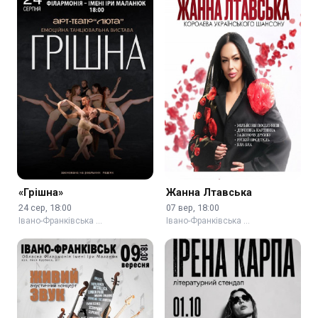
«Грішна»
Жанна Лтавська
24 сер, 18:00
07 вер, 18:00
Івано-Франківська …
Івано-Франківська …