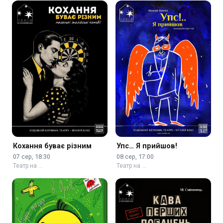
Кохання буває різним
Упс… Я прийшов!
07 сер, 18:30
08 сер, 17:00
Театр на …
Театр на …