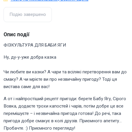
Подію завершено
Опис події
ФІЗКУЛЬТУРА ДЛЯ БАБИ ЯГИ
Ну, ду-у-уже добра казка
Чи любите ви казки? А чари та всілякі перетворення вам до
смаку? А чи мрієте ви про незвичайну пригоду? Тоді ця
вистава саме для вас!
А от і найпростіший рецепт пригоди: берете Бабу Ягу, Сірого
Вовка, додаєте трохи капостей і чарів, потім добре це все
перемішуєте – і незвичайна пригода готова! До речі, така
пригода добре смакує в колі друзів. Приємного апетиту…
Пробачте. :) Приємного перегляду!