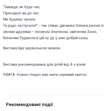
“Завжди, як буде час,
Приходьте ви до нас.
Ми будемо чекати
Та радо зустрічати!” - так співає дівчинка Оленка разом зі
своїми друзями – песиком Златиком, зайченям Зоєю,
білченям Рудиком в цій ну ду-у-уже добрій казці.
Вистава йде українською мовою.
Вистава рекомендована для дітей від 4-х років
УВАГА: Кожен глядач має мати окремий квиток
Рекомендовані події