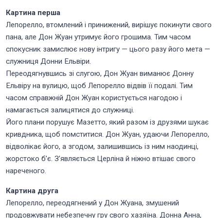
Картина перша
Лепорелло, втомлений і принижений, вирішує покинути свого
пана, але Дон Жуан утримує його грошима. Тим часом
спокусник замислює нову інтригу — цього разу його мета —
служниця Донни Ельвіри.
Переодягнувшись зі слугою, Дон Жуан виманює Донну
Ельвіру на вулицю, щоб Лепорелло відвів її подалі. Тим
часом справжній Дон Жуан користується нагодою і
намагається залицятися до служниці.
Його плани порушує Мазетто, який разом із друзями шукає
кривдника, щоб помститися. Дон Жуан, удаючи Лепорелло,
відволікає його, а згодом, залишившись із ним наодинці,
жорстоко б’є. З’являється Церліна й ніжно втішає свого
нареченого.
Картина друга
Лепорелло, переодягнений у Дон Жуана, змушений
продовжувати небезпечну гру свого хазяїна. Донна Анна,