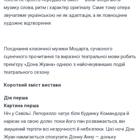
музику слова, ритм і характер оригіналу. Саме тому опера
звучатиме українською не як адаптація, а як повноцінне
художнє відтворення.
Поєднання класичної музики Моцарта, сучасного
сценічного прочитання та виразної театральної мови робить
прем’єру «Дона Жуана» однією з найочікуваніших подій
театрального сезону.
Короткий зміст вистави
Дія перша
Картина перша
Ніч у Севільї. Лепорелло чатує біля будинку Командора й
нарікає на свою долю: поки його пан розважається, він
змушений терпіти всі незручності й небезпеки. Цієї ночі Дон
Жуан намагається спокусити Донну Анну — доньку