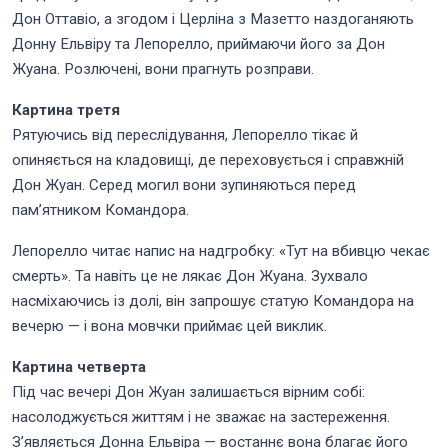
Дон Оттавіо, а згодом і Церліна з Мазетто наздоганяють
Донну Ельвіру та Лепорелло, приймаючи його за Дон
Жуана. Розлючені, вони прагнуть розправи.
Картина третя
Рятуючись від переслідування, Лепорелло тікає й
опиняється на кладовищі, де переховується і справжній
Дон Жуан. Серед могил вони зупиняються перед
пам’ятником Командора.
Лепорелло читає напис на надгробку: «Тут на вбивцю чекає
смерть». Та навіть це не лякає Дон Жуана. Зухвало
насміхаючись із долі, він запрошує статую Командора на
вечерю — і вона мовчки приймає цей виклик.
Картина четверта
Під час вечері Дон Жуан залишається вірним собі:
насолоджується життям і не зважає на застереження.
З’являється Донна Ельвіра — востаннє вона благає його