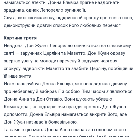
намагається втекти. Донна Ельвіра прагне наздогнати
зрадника, однак Лепорелло зупиняє її.
Слуга, «втішаючи» жінку, відкриває їй правду про свого пана,
демонструючи довгий список його любовних перемог.
Картина третя
Невдовзі Дон Жуан і Лепорелло опиняються на сільському
святі — заручинах Церліни та Мазетто. Дон Жуан одразу
звертає увагу на молоду наречену й задумує чергову
спокусу: відволікти Мазетто та звабити Церліну, пообіцявши
їй інше життя.
Його план руйнує Донна Ельвіра, яка попереджає дівчину
про небезпеку й забирає її з собою. Тим часом з’являються
Донна Анна та Дон Оттавіо. Вони шукають убивцю
Командора і, не підозрюючи правди, просять Дон Жуана
допомогти. Донна Ельвіра намагається викрити його, але
Дон Жуан називає її божевільною.
Та саме в цю мить Донна Анна впізнає за голосом свого