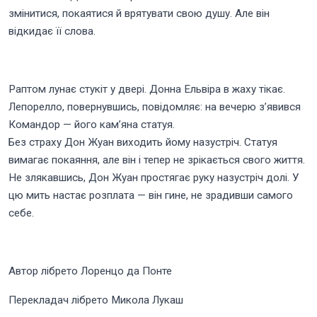
змінитися, покаятися й врятувати свою душу. Але він
відкидає її слова.
Раптом лунає стукіт у двері. Донна Ельвіра в жаху тікає.
Лепорелло, повернувшись, повідомляє: на вечерю з’явився
Командор — його кам’яна статуя.
Без страху Дон Жуан виходить йому назустріч. Статуя
вимагає покаяння, але він і тепер не зрікається свого життя.
Не злякавшись, Дон Жуан простягає руку назустріч долі. У
цю мить настає розплата — він гине, не зрадивши самого
себе.
Автор лібрето Лоренцо да Понте
Перекладач лібрето Микола Лукаш