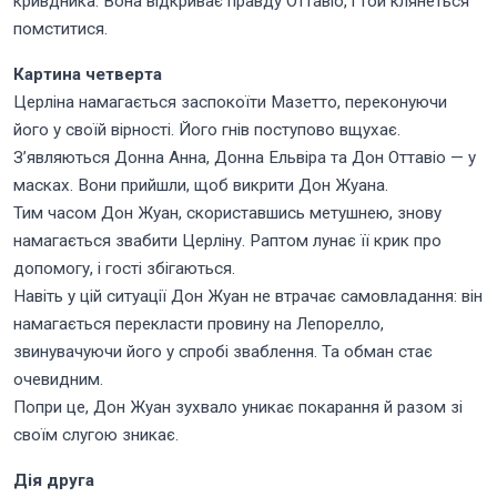
кривдника. Вона відкриває правду Оттавіо, і той клянеться
помститися.
Картина четверта
Церліна намагається заспокоїти Мазетто, переконуючи
його у своїй вірності. Його гнів поступово вщухає.
З’являються Донна Анна, Донна Ельвіра та Дон Оттавіо — у
масках. Вони прийшли, щоб викрити Дон Жуана.
Тим часом Дон Жуан, скориставшись метушнею, знову
намагається звабити Церліну. Раптом лунає її крик про
допомогу, і гості збігаються.
Навіть у цій ситуації Дон Жуан не втрачає самовладання: він
намагається перекласти провину на Лепорелло,
звинувачуючи його у спробі зваблення. Та обман стає
очевидним.
Попри це, Дон Жуан зухвало уникає покарання й разом зі
своїм слугою зникає.
Дія друга