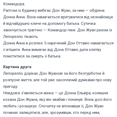
Командора.
Раптом із будинку вибігає Дон Жуан, за ним — обурена
Донна Анна. Вона намагається врятуватися від незнайомця
й відчайдушно кличе на допомогу батька. Сутичка
закінчується трагічно — Командор гине. Дон Жуан разом із
Лепорелло тікають.
Донна Анна в розпачі. Її наречений Дон Оттавіо намагається
її втішити. Анна вимагає від Дона Оттавіо дати клятву
помститися за смерть її батька.
Картина друга
Лепорелло дорікає Дон Жуанові за його безтурботне й
розпусне життя, але той уже захоплений думками про нову
пригоду.
Невдовзі з’являється жінка — це Донна Ельвіра, колишня
кохана Дон Жуана, яку він звабив і покинув. Вона досі його
любить і розшукує. Спочатку не впізнавши її, Дон Жуан
починає залицятися, але, зрозумівши, хто перед ним,