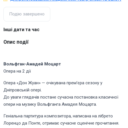
Подію завершено
Інші дати та час
Опис події
Вольфган-Амадей Моцарт
Опера на 2 дії
Опера «Дон Жуан» — очікувана прем’єра сезону у
Дніпровській опері.
До уваги глядачів постане сучасна постановка класичної
опери на музику Вольфганга Амадея Моцарта.
Геніальна партитура композитора, написана на лібрето
Лоренцо да Понте, отримає сучасне сценічне прочитання.