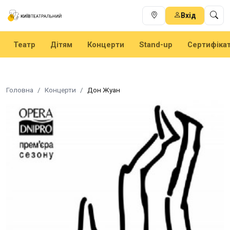
Вхід
Театр
Дітям
Концерти
Stand-up
Сертифіка
Головна
Концерти
Дон Жуан