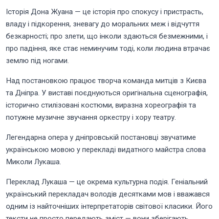
Історія Дона Жуана — це історія про спокусу і пристрасть,
владу і підкорення, зневагу до моральних меж і відчуття
безкарності; про злети, що інколи здаються безмежними, і
про падіння, яке стає неминучим тоді, коли людина втрачає
землю під ногами.
Над постановкою працює творча команда митців з Києва
та Дніпра. У виставі поєднуються оригінальна сценографія,
історично стилізовані костюми, виразна хореографія та
потужне музичне звучання оркестру і хору театру.
Легендарна опера у дніпровській постановці звучатиме
українською мовою у перекладі видатного майстра слова
Миколи Лукаша.
Переклад Лукаша — це окрема культурна подія. Геніальний
український перекладач володів десятками мов і вважався
одним із найточніших інтерпретаторів світової класики. Його
тексти не просто передають зміст — вони зберігають