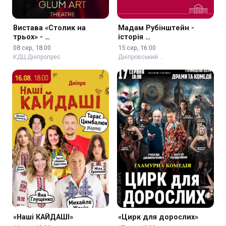
Вистава «Столик на
Мадам Рубінштейн -
трьох» - …
історія …
08 сер, 18:00
15 сер, 16:00
КДЦ Дніпропрес
Дніпровський …
«Наші КАЙДАШІ»
«Цирк для дорослих»