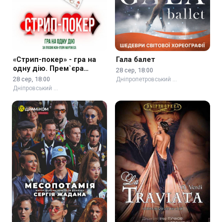
«Стрип-покер» - гра на
Гала балет
одну дію. Прем`єра
28 сер, 18:00
сезону
28 сер, 18:00
Дніпропетровський …
Дніпровський …