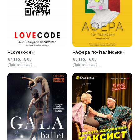
«Lovecode»
«Афера по-італійськи»
04 вер, 18:00
05 вер, 16:00
Дніпровський …
Дніпровський …