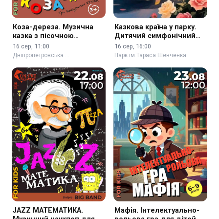
Коза-дереза. Музична
Казкова країна у парку.
казка з пісочною
Дитячий симфонічний
анімацією 3+
концерт.
16 сер, 11:00
16 сер, 16:00
Дніпропетровська …
Парк ім.Тараса Шевченка
JAZZ МАТЕМАТИКА.
Мафія. Інтелектуально-