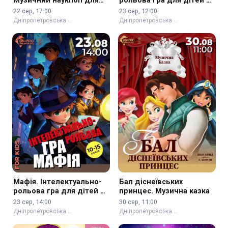
Музичний наукпоп для
рольова гра для дітей 6-
всієї родини
8 років
22 сер, 17:00
23 сер, 12:00
Дніпропетровська …
Дніпропетровська …
Мафія. Інтелектуально-
Бал діснеївських
рольова гра для дітей 6-
принцес. Музична казка
8 років
23 сер, 14:00
30 сер, 11:00
Дніпропетровська …
Дніпропетровська …