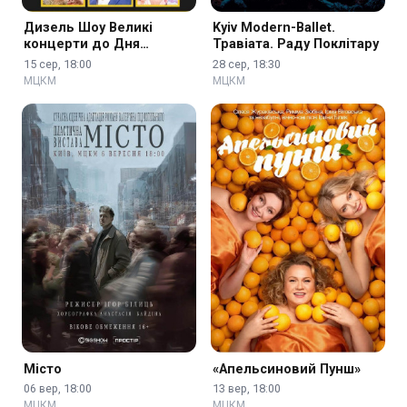
Дизель Шоу Великі
Kyiv Modern-Ballet.
концерти до Дня
Травіата. Раду Поклітару
Незалежності
15 сер, 18:00
28 сер, 18:30
МЦКМ
МЦКМ
Місто
«Апельсиновий Пунш»
06 вер, 18:00
13 вер, 18:00
МЦКМ
МЦКМ