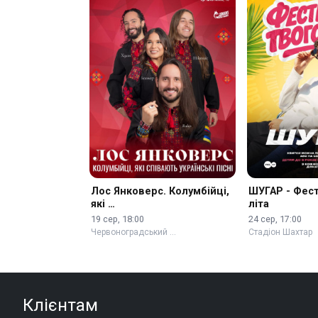
Лос Янковерс. Колумбійці,
ШУГАР - Фес
які …
літа
19 сер, 18:00
24 сер, 17:00
Червоноградський …
Стадіон Шахтар
Клієнтам