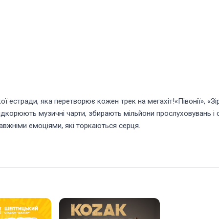
ої естради, яка перетворює кожен трек на мегахіт!«Півонії», «Зі
і підкорюють музичні чарти, збирають мільйони прослуховувань і
равжніми емоціями, які торкаються серця.