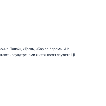
рочка Палай», «Треш», «Бар за баром», «Не
 стають саундтреками життя тисяч слухачів.Ці