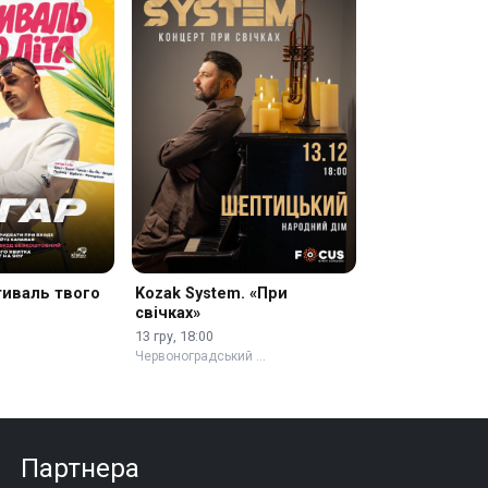
тиваль твого
Kozak System. «При
свічках»
13 гру, 18:00
Червоноградський …
Партнера