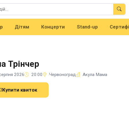
тр
Дітям
Концерти
Stand-up
Сертиф
а Трінчер
серпня 2026
20:00
Червоноград
Акула Мама
Купити квиток