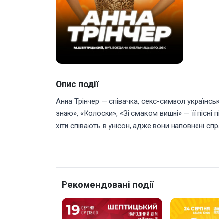
Опис події
Анна Трінчер — співачка, секс-символ українськ
знаю», «Колоски», «Зі смаком вишні» — її пісн
хіти співають в унісон, адже вони наповнені сп
Рекомендовані події