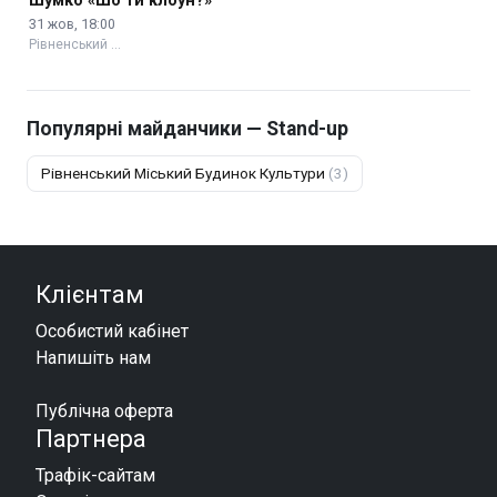
Шумко «Шо ти клоун?»
31 жов, 18:00
Рівненський …
Популярні майданчики — Stand-up
Рівненський Міський Будинок Культури
(3)
Клієнтам
Особистий кабінет
Напишіть нам
Публічна оферта
Партнера
Трафік-сайтам