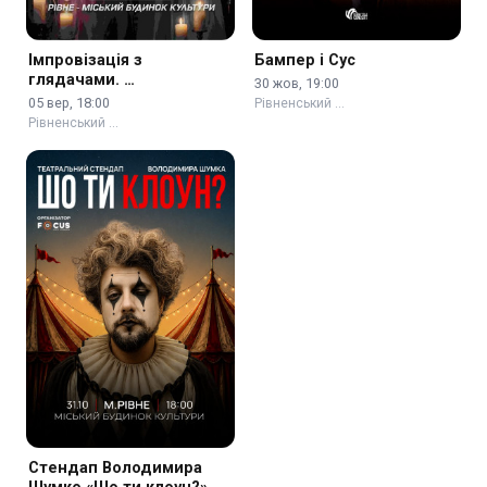
Імпровізація з
Бампер і Сус
глядачами. …
30 жов, 19:00
05 вер, 18:00
Рівненський …
Рівненський …
Стендап Володимира