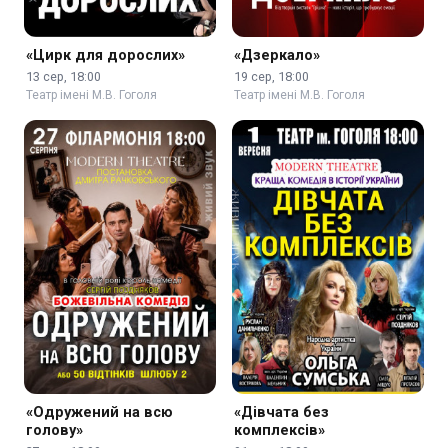
«Цирк для дорослих»
«Дзеркало»
13 сер, 18:00
19 сер, 18:00
Театр імені М.В. Гоголя
Театр імені М.В. Гоголя
«Одружений на всю
«Дівчата без
голову»
комплексів»