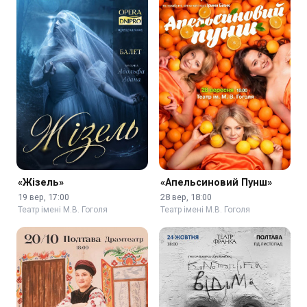
«Жізель»
«Апельсиновий Пунш»
19 вер, 17:00
28 вер, 18:00
Театр імені М.В. Гоголя
Театр імені М.В. Гоголя