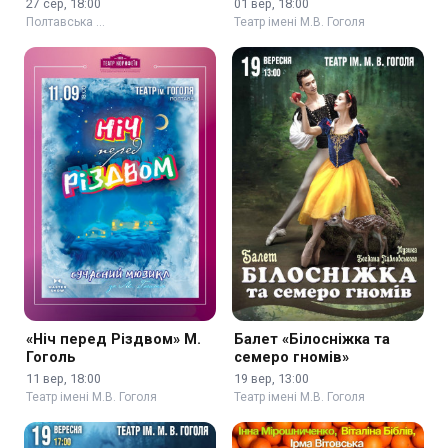
27 сер, 18:00
01 вер, 18:00
Полтавська …
Театр імені М.В. Гоголя
«Ніч перед Різдвом» М.
Балет «Білосніжка та
Гоголь
семеро гномів»
11 вер, 18:00
19 вер, 13:00
Театр імені М.В. Гоголя
Театр імені М.В. Гоголя