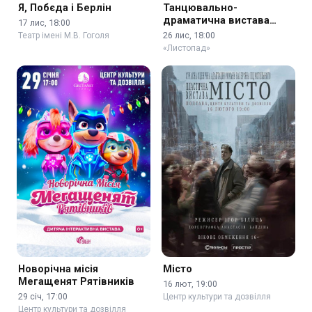
Я, Побєда і Берлін
Танцювально-
драматична вистава
17 лис, 18:00
«Чоловік»
26 лис, 18:00
Театр імені М.В. Гоголя
«Листопад»
Новорічна місія
Місто
Мегащенят Рятівників
16 лют, 19:00
29 січ, 17:00
Центр культури та дозвілля
Центр культури та дозвілля