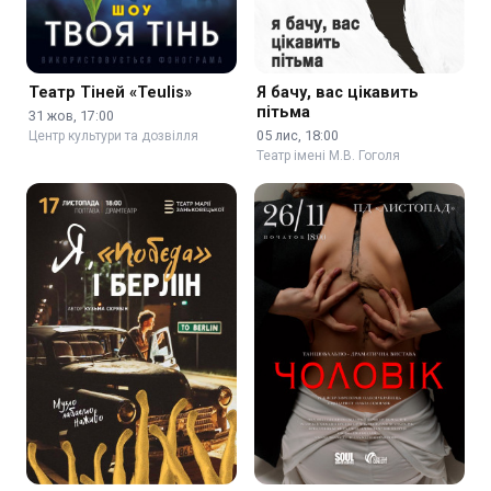
Театр Тіней «Teulis»
Я бачу, вас цікавить
пітьма
31 жов, 17:00
05 лис, 18:00
Центр культури та дозвілля
Театр імені М.В. Гоголя