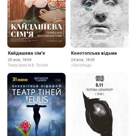
Кайдашева сім'я
Конотопська відьма
20 жов, 18:00
24 жов, 18:00
Театр імені М.В. Гоголя
«Листопад»