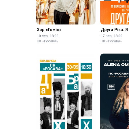
Хор «Гомін»
Друга Ріка. Я 
10 сер, 18:00
17 вер, 18:00
ПК «Росава»
ПК «Росава»