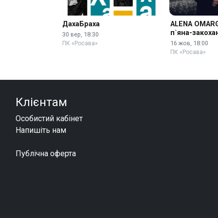
ДахаБраха
ALENA OMARG
п`яна-закоха
30 вер, 18:30
16 жов, 18:00
ПК «Росава»
ПК «Росава»
Клієнтам
Особистий кабінет
Напишіть нам
Публічна оферта