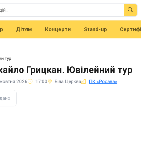
тр
Дітям
Концерти
Stand-up
Сертиф
ий тур
айло Грицкан. Ювілейний тур
жовтня 2026
17:00
Біла Церква
ПК «Росава»
дано