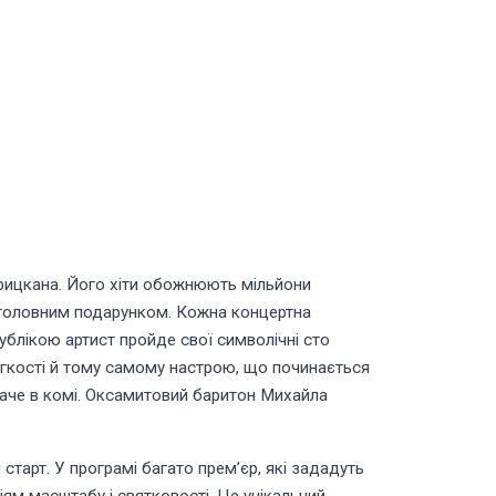
Грицкана. Його хіти обожнюють мільйони
а головним подарунком. Кожна концертна
публікою артист пройде свої символічні сто
 легкості й тому самому настрою, що починається
е наче в комі. Оксамитовий баритон Михайла
старт. У програмі багато премʼєр, які зададуть