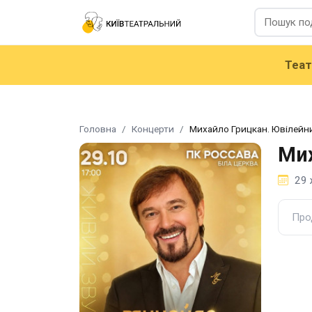
Теа
Головна
Концерти
Михайло Грицкан. Ювілейн
Мих
29 
Про