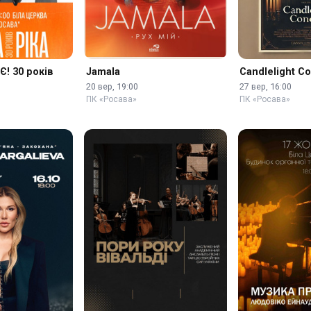
Є! 30 років
Jamala
Candlelight C
20 вер, 19:00
27 вер, 16:00
ПК «Росава»
ПК «Росава»