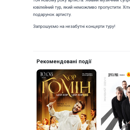
тон новому року артиста. Живий музичний супр
ювілейний тур, який неможливо пропустити. Хіт
подарунок артисту.
Запрошуємо на незабутні концерти туру!
Рекомендовані події