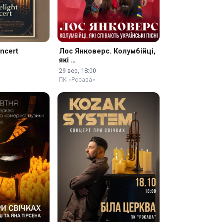
oncert
Лос Янковерс. Колумбійці,
які …
29 вер, 18:00
ПК «Росава»