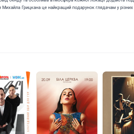
овід бенду та особлива атмосфера кожної локації додають поді
и Михайла Грицкана це найкращий подарунок глядачам у різних 