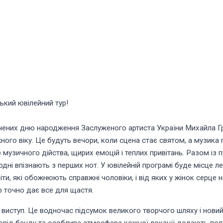
ький ювілейний тур!
вячених дню народження Заслуженого артиста України Михайла 
ного віку. Це будуть вечори, коли сцена стає святом, а музик
 музичного дійства, щирих емоцій і теплих привітань. Разом із 
ьогодні впізнають з перших нот. У ювілейній програмі буде місце
Хіти, які обожнюють справжні чоловіки, і від яких у жінок серц
р точно дає все для щастя.
 виступ. Це водночас підсумок великого творчого шляху і новий 