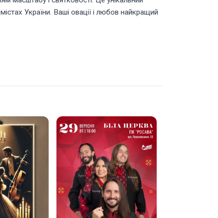
ям масштабу і святковості. Це унікальний
містах України. Ваші овації і любов найкращий