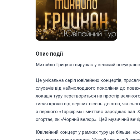
Опис події
Михайло Грицкан вирушає у великий всеукраїнс
Це унікальна серія ювілейних концертів, прис
слухачів від наймолодшого покоління до поваж
локація туру перетвориться на простір великого
тисяч кроків від перших пісень до хітів, які с
з першого «Тарірірім» і миттєво заряджає зал. 
огортає, як «Чорний велюр». Цей музичний вечі
Ювілейний концерт у рамках туру це більше, ніж