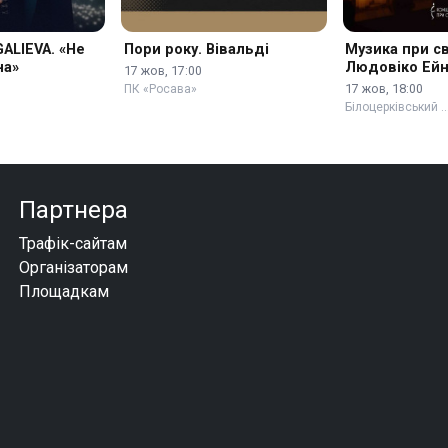
ALIEVA. «Не
Пори року. Вівальді
Музика при св
на»
Людовіко Ейн
17 жов, 17:00
Тірсен
17 жов, 18:00
ПК «Росава»
Білоцерківський 
Партнера
Трафік-сайтам
Організаторам
Площадкам