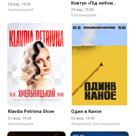
Ковтун «Під небом
28 вер, 19:00
Парижа»
29 вер, 19:00
Хмельницький …
Хмельницький …
Klavdia Petrivna Show
Один в Каное
01 жов, 19:00
05 жов, 19:00
Хмельницький …
Філармонія (Хмельницький)