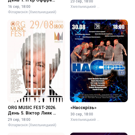
День 1. П’єр Оффре
23 сер, 18:00
(Франція)
16 сер, 18:00
Хмельницький …
Філармонія (Хмельницький)
ORG MUSIC FEST-2026.
«Насскрізь»
День 5. Віктор Лияк …
30 сер, 18:00
29 сер, 18:00
Хмельницький …
Філармонія (Хмельницький)