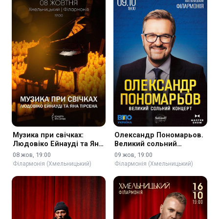
Музика при свічках:
Олександр Пономарьов.
Людовіко Ейнауді та Ян
Великий сольний
Тірсен
концерт
08 жов, 19:00
09 жов, 19:00
Філармонія (Хмельницький)
Філармонія (Хмельницький)