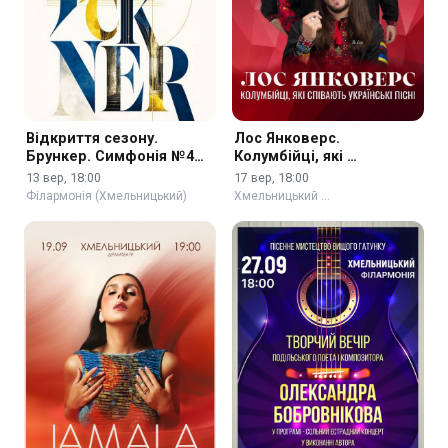
Відкриття сезону.
Лос Янковерс.
Брункер. Симфонія №4
Колумбійці, які …
«Романтична»
13 вер, 18:00
17 вер, 18:00
Філармонія (Хмельницький)
Хмельницький …