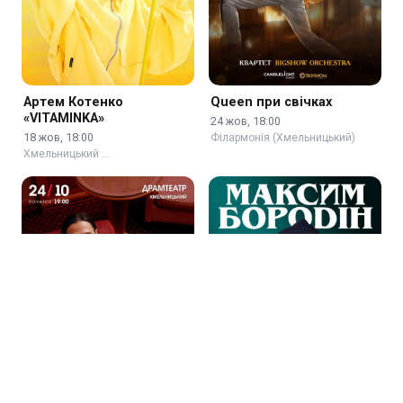
Артем Котенко
Queen при свічках
«VITAMINKA»
24 жов, 18:00
18 жов, 18:00
Філармонія (Хмельницький)
Хмельницький …