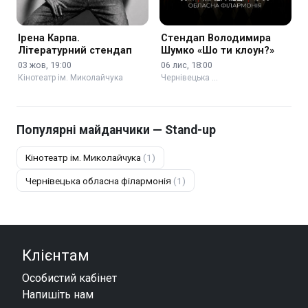
Ірена Карпа.
Стендап Володимира
Літературний стендап
Шумко «Шо ти клоун?»
03 жов, 19:00
06 лис, 18:00
Кінотеатр ім. Миколайчука
Чернівецька …
Популярні майданчики — Stand-up
Кінотеатр ім. Миколайчука
(1)
Чернівецька обласна філармонія
(1)
Клієнтам
Особистий кабінет
Напишіть нам