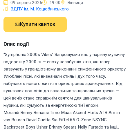
09 серпня 2026
19:00
Вінниця
ВДПУ ім. М. Коцюбинського
Купити квиток
Опис події
“Symphonic 2000s Vibes” Запрошуємо вас у чарівну музичну
подорож у 2000-ті — епоху незабутніх хітів, які тепер
зазвучать у грандіозному виконанні симфонічного оркестру.
Улюблені пісні, які визначали стиль і дух того часу,
набувають нового життя в оркестрових аранжуваннях. Від
культових поп-хітів до запальних танцювальних треків —
цей вечір стане справжнім святом для шанувальників
музики, які сумують за енергетикою тієї епохи.
Morandi Benny Benassi Timo Maas Akcent Hurts ATB Armin
van Buuren David Guetta Sia Eiffel 65 O-Zone NSYNC
Backstreet Boys Usher Britney Spears Nelly Furtado та інші..