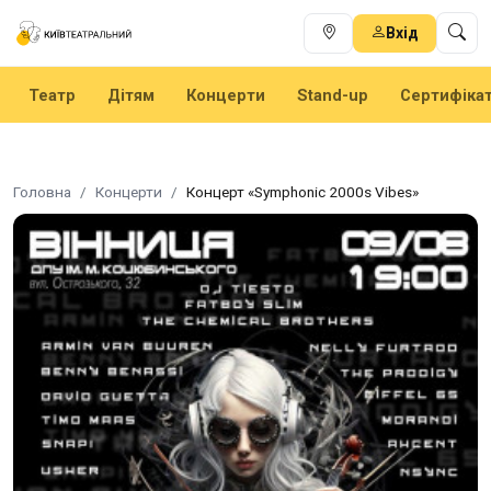
Вхід
Театр
Дітям
Концерти
Stand-up
Сертифіка
Головна
Концерти
Концерт «Symphonic 2000s Vibes»