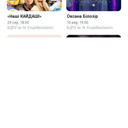
«Наші КАЙДАШІ»
Оксана Білозір
29 сер, 18:00
10 вер, 19:00
ВДПУ ім. М. Коцюбинського
ВДПУ ім. М. Коцюбинського
Jamala
Скрябін. Концерт до дня
народження
18 вер, 19:00