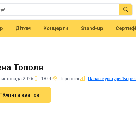
тр
Дітям
Концерти
Stand-up
Сертиф
на Тополя
листопада 2026
18:00
Тернопіль
Палац культури "Березі
Купити квиток