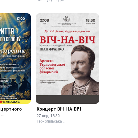
нцертного
Концерт ВІЧ-НА-ВІЧ
я
27 сер, 18:30
Тернопільська …