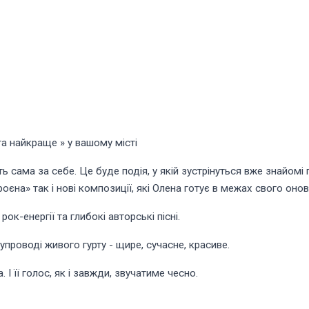
а найкраще » у вашому місті
 сама за себе. Це буде подія, у якій зустрінуться вже знайомі 
єна» так і нові композиції, які Олена готує в межах свого оно
к-енергії та глибокі авторські пісні.
проводі живого гурту - щире, сучасне, красиве.
 І її голос, як і завжди, звучатиме чесно.