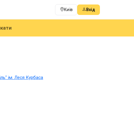
Київ
Вхід
ікати
ль" ім. Леся Курбаса