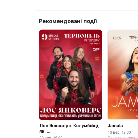
Рекомендовані події
Лос Янковерс. Колумбійці,
Jamala
які …
13 вер, 19:00
09 вер, 18:00
Палац культури 