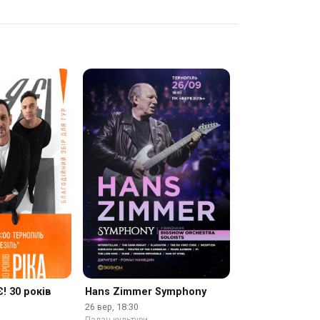
Є! 30 років
Hans Zimmer Symphony
26 вер, 18:30
Палац культури …