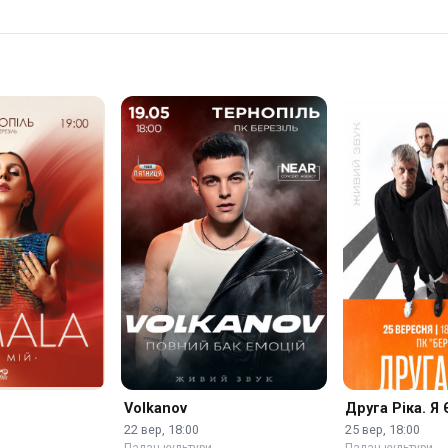
Volkanov
Друга Ріка. Я 
22 вер, 18:00
25 вер, 18:00
…
Палац культури …
Палац культури …