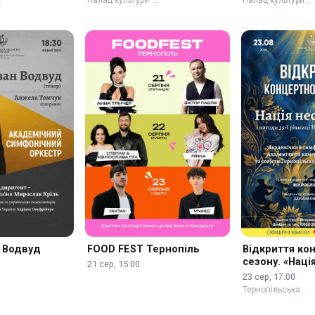
н Водвуд
FOOD FEST Тернопіль
Відкриття ко
сезону. «Наці
21 сер, 15:00
нескорених»
23 сер, 17:00
Тернопільська …