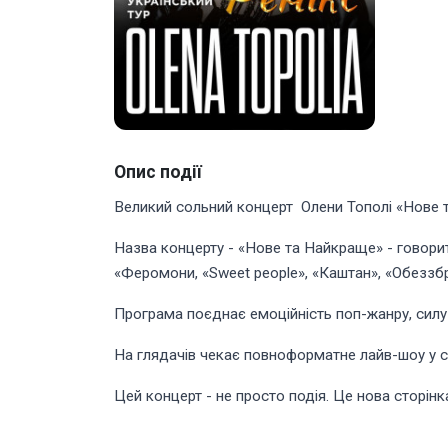
Опис події
Великий сольний концерт Олени Тополі «Нове т
Назва концерту - «Нове та Найкраще» - говорить
«Феромони, «Sweet people», «Каштан», «Обеззбро
Програма поєднає емоційність поп-жанру, силу ро
На глядачів чекає повноформатне лайв-шоу у су
Цей концерт - не просто подія. Це нова сторінка.