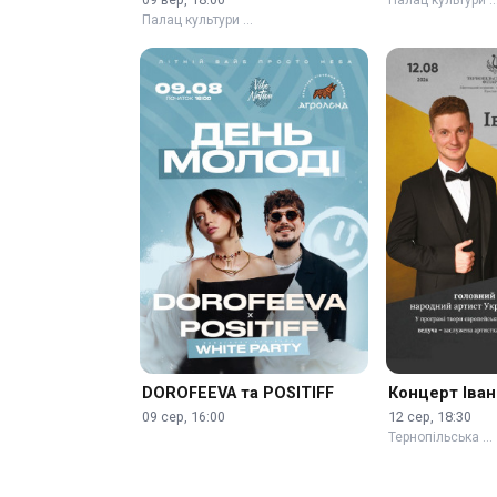
Палац культури …
DOROFEEVA та POSITIFF
Концерт Іва
09 сер, 16:00
12 сер, 18:30
Тернопільська …