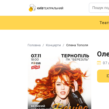
Теа
Головна
Концерти
Олена Тополя
Оле
07 