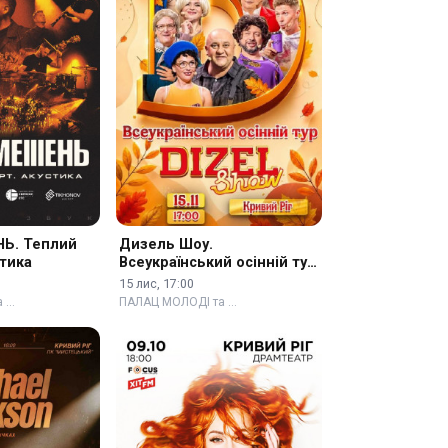
Ь. Теплий
Дизель Шоу.
стика
Всеукраїнський осінній тур
2026
15 лис, 17:00
а …
ПАЛАЦ МОЛОДІ та …