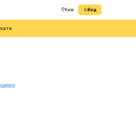
Київ
Вхід
ікати
рситету