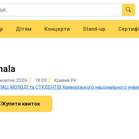
тр
Дітям
Концерти
Stand-up
Сертиф
mala
жовтня 2026
18:00
Кривий Ріг
АЦ МОЛОДІ та СТУДЕНТІВ Криворізького національного уніве
Купити квиток