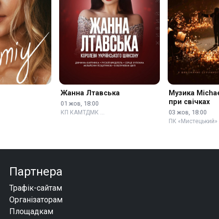
Жанна Лтавська
Музика Michae
при свічках
01 жов, 18:00
03 жов, 18:00
КП КАМТДМК …
ПК «Мистецький»
Партнера
Трафік-сайтам
Організаторам
Площадкам