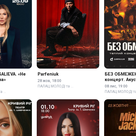
ALIEVA. «Не
Parfeniuk
БЕЗ ОБМЕЖЕН
на»
концерт. Аку
28 жов, 18:00
08 лис, 19:00
ПАЛАЦ МОЛОДІ та …
а …
ПАЛАЦ МОЛОДІ т