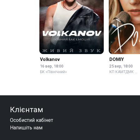
Volkanov
DOMIY
16 вер, 18:00
25 вер, 18:00
БК «Північний»
КП КАМТДМК …
Клієнтам
Особистий кабінет
Напишіть нам