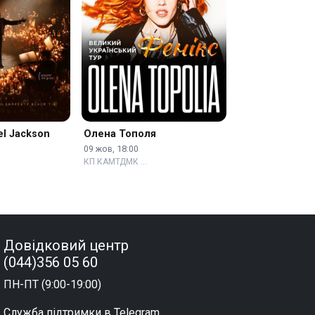
l Jackson
Олена Тополя
09 жов, 18:00
КП КАМТДМК …
Довідковий центр
(044)356 05 60
ПН-ПТ (9:00-19:00)
Служба підтримки в Telegram