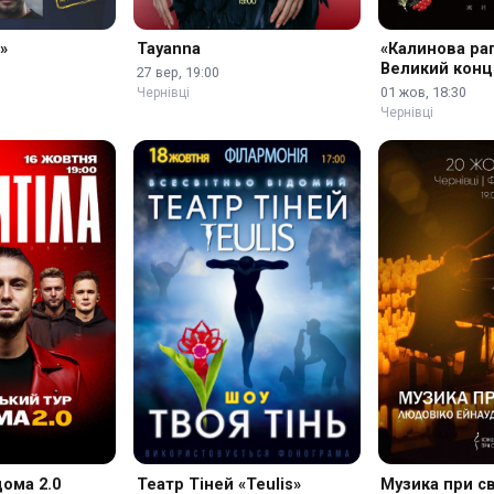
»
Tayanna
«Калинова рап
Великий конц
27 вер, 19:00
козацтва
01 жов, 18:30
Чернівці
Чернівці
ома 2.0
Театр Тіней «Teulis»
Музика при св