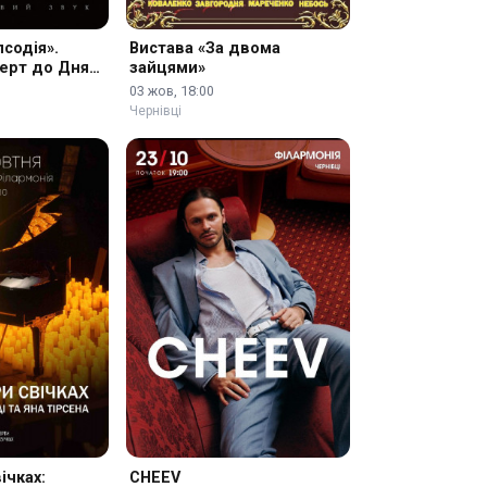
содія».
Вистава «За двома
ерт до Дня
зайцями»
03 жов, 18:00
Чернівці
ічках:
CHEEV