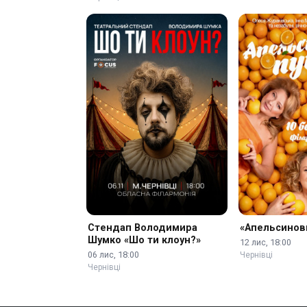
Стендап Володимира
«Апельсинов
Шумко «Шо ти клоун?»
12 лис, 18:00
06 лис, 18:00
Чернівці
Чернівці