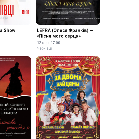
na Show
LEFRA (Олеся Франків) —
«Пісня мого серця»
12 вер, 17:00
Чернівці