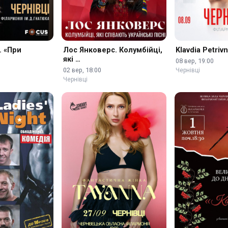
. «При
Лос Янковерс. Колумбійці,
Klavdia Petriv
які …
08 вер, 19:00
02 вер, 18:00
Чернівці
Чернівці