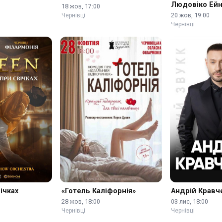
Людовіко Ейн
18 жов, 17:00
Тірсен
20 жов, 19:00
Чернівці
Чернівці
ічках
«Готель Каліфорнія»
Андрій Кравч
28 жов, 18:00
03 лис, 18:00
Чернівці
Чернівці