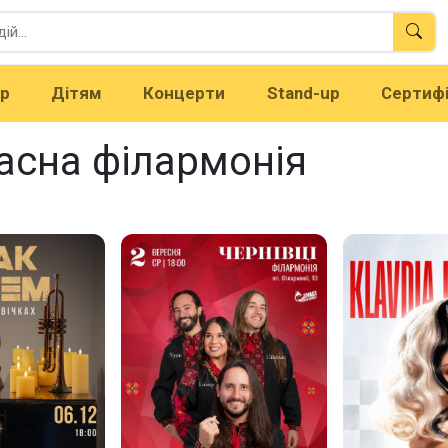
тр
Дітям
Концерти
Stand-up
Сертиф
асна філармонія