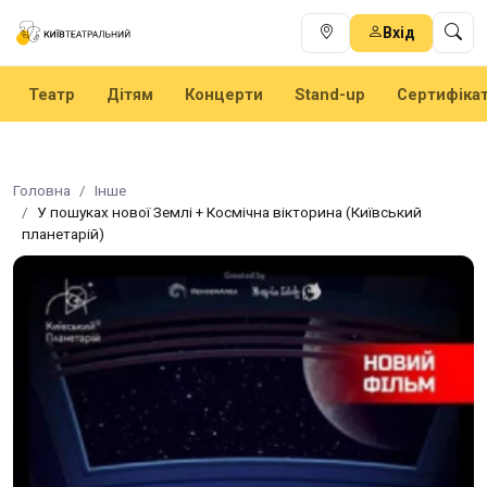
Вхід
Театр
Дітям
Концерти
Stand-up
Сертифіка
Головна
Інше
У пошуках нової Землі + Космічна вікторина (Київський
планетарій)