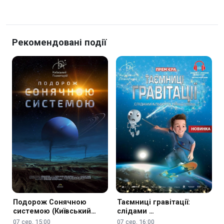
Рекомендовані події
Подорож Сонячною
Таємниці гравітації:
системою (Київський
слідами …
планетарій)
07 сер, 15:00
07 сер, 16:00