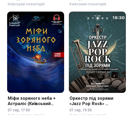
Київський планетарій
Київський планетарій
Міфи зоряного неба +
Оркестр під зорями
Астраліс (Київський
«Jazz Pop Rock» …
планетарій)
07 сер, 17:00
07 сер, 19:30
Київський планетарій
Київський планетарій