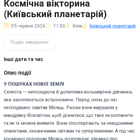
Космічна вікторина
(Київський планетарій)
05 червня 2026
11:00
Київ
Київський планетарій
Подію завершено
Інші дати та час
Опис події
У ПОШУКАХ НОВОЇ ЗЕМЛІ
Селеста — непосидюча й допитлива восьмирічна дівчинка,
яка захоплюється астрономією. Перед сном до неї
несподівано завітав Місяць. Разом вони вирушили у
мандрівку Всесвітом, щоб дізнатися, що таке екзопланети
та як їх можна виявити. Вони спостерігають за невідомими
планетами, океанічними світами та суперземлями. А під час
космічної подорожі Місяць розповідає дівчинці про