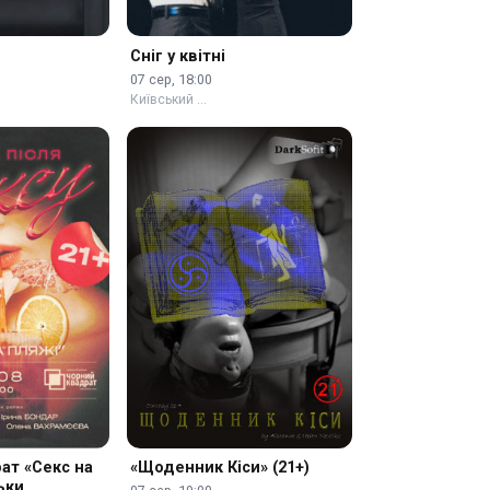
Сніг у квітні
07 сер, 18:00
Київський …
ат «Секс на
«Щоденник Кіси» (21+)
льки