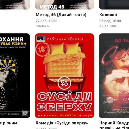
Метод 46 (Дикий театр)
Колишні
27 вер, 18:00
06 сер, 18:00
Сцена 6
Київський …
є різним
Комедія «Сусіди зверху»
Чорний Квадр
пляжі - не ті