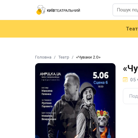
Теа
Головна
Театр
«Чуваки 2.0»
«Чу
05 
Под