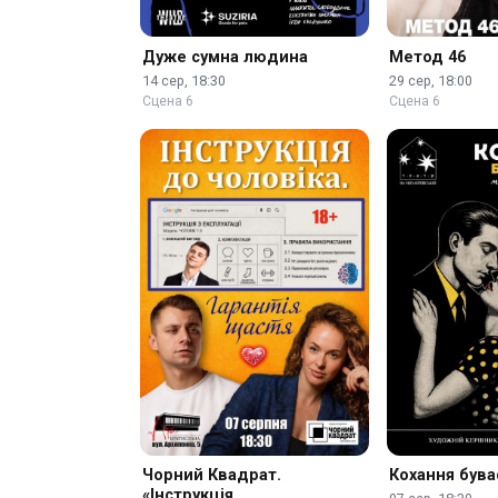
Дуже сумна людина
Метод 46
14 сер, 18:30
29 сер, 18:00
Сцена 6
Сцена 6
Чорний Квадрат.
Кохання бува
«Інструкція …