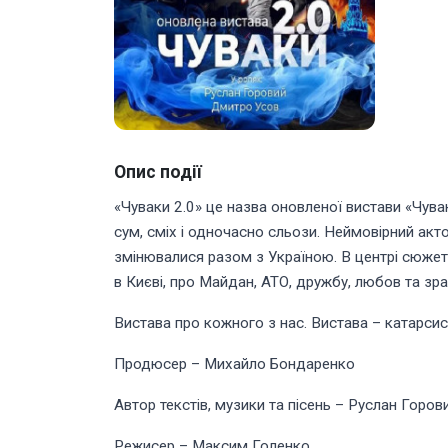
Опис події
«Чуваки 2.0» це назва оновленої вистави «Чува
сум, сміх і одночасно сльози. Неймовірний акт
змінювалися разом з Україною. В центрі сюжету 
в Києві, про Майдан, АТО, дружбу, любов та зра
Вистава про кожного з нас. Вистава – катарсис. 
Продюсер – Михайло Бондаренко
Автор текстів, музики та пісень – Руслан Горов
Режисер – Максим Голенко