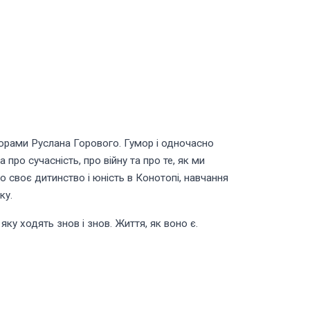
ворами Руслана Горового. Гумор і одночасно
ро сучасність, про війну та про те, як ми
о своє дитинство і юність в Конотопі, навчання
ку.
яку ходять знов і знов. Життя, як воно є.