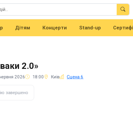
тр
Дітям
Концерти
Stand-up
Сертиф
ваки 2.0»
червня 2026
18:00
Київ
Сцена 6
ію завершено