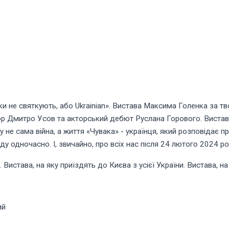
ки не святкують, або Ukrainian». Вистава Максима Голенка за т
ор Дмитро Усов та акторський дебют Руслана Горового. Вистава п
не сама війна, а життя «Чувака» - українця, який розповідає пр
ду одночасно. І, звичайно, про всіх нас після 24 лютого 2024 ро
Вистава, на яку приїздять до Києва з усієї України. Вистава, на 
ий