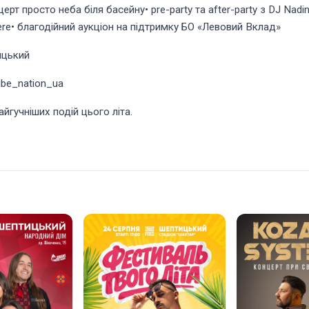
ерт просто неба біля басейну• pre-party та after-party з DJ Nadi
re• благодійний аукціон на підтримку БО «Левовий Вклад»
ицький
ibe_nation_ua
йгучніших подій цього літа.