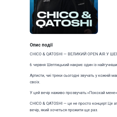
Опис події
CHICO & QATOSHI — ВЕЛИКИЙ OPEN AIR У 
6 червня Шептицький накриє один із найгучніши
Артисти, чиї треки сьогодні звучать у кожній ма
своїх.
У цей вечір наживо прозвучать:«Покохай мене», 
CHICO & QATOSHI — це не просто концерт.Це ат
вечір, який хочеться прожити ще раз.