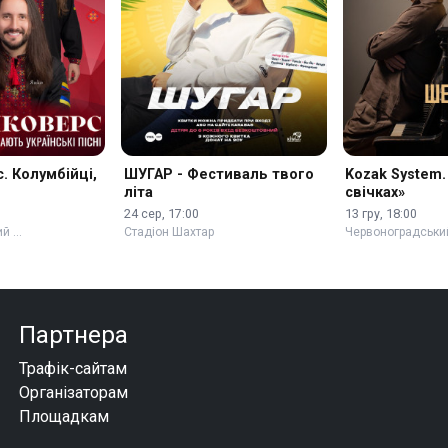
. Колумбійці,
ШУГАР - Фестиваль твого
Kozak System.
літа
свічках»
24 сер, 17:00
13 гру, 18:00
ий …
Стадіон Шахтар
Червоноградськи
Партнера
Трафік-сайтам
Організаторам
Площадкам