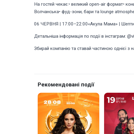
На гостей чекає:• великий open-air формат• конц
Волчанська• фуд-зони, бари та lounge atmosphe
06 ЧЕРВНЯ | 17:00–22:00«Акула Мама» | Шепт
Детальніша інформація по події в інстаграм: @v
Збирай компанію та ставай частиною однієї з на
Рекомендовані події