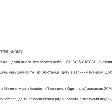
ШЕПТИЦЬКОМУ
х концертів цього літа просто неба — CHICO & QATOSHI виступля
шині, навушниках та TikTok-стрічці, їдуть з великим live-шоу, що
«Mamma Mia», «Акація», «Ластівки», «Картьє», «Допоможе ЗСУ» та
мосфера, де ти співаєш кожен рядок разом із тисячами людей, 