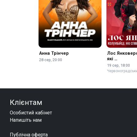
Анна Трінчер
Лос Янковерс
які …
28 сер, 20:00
19 сер, 18:00
Червоноградськ
Клієнтам
Особистий кабінет
Напишіть нам
Публічна оферта