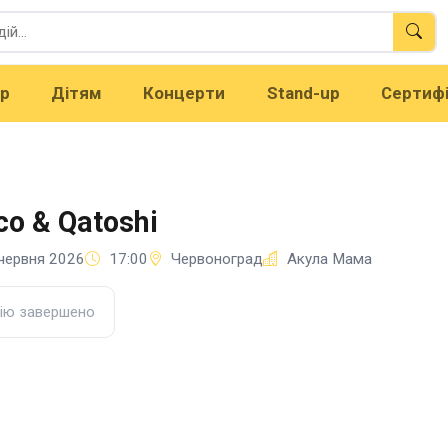
тр
Дітям
Концерти
Stand-up
Сертиф
co & Qatoshi
червня 2026
17:00
Червоноград
Акула Мама
ію завершено