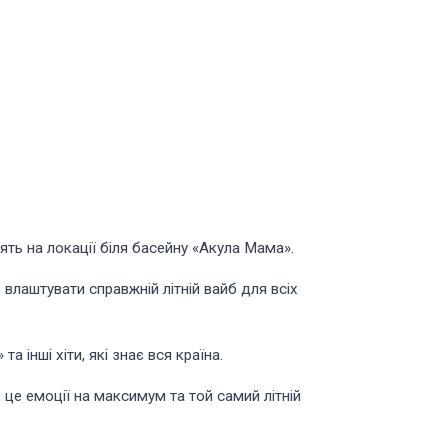
ть на локації біля басейну «Акула Мама».
б влаштувати справжній літній вайб для всіх
 інші хіти, які знає вся країна.
це емоції на максимум та той самий літній