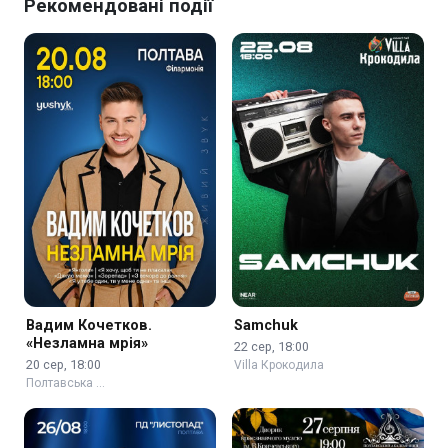
Рекомендовані події
Вадим Кочетков.
Samchuk
«Незламна мрія»
22 сер, 18:00
20 сер, 18:00
Villa Крокодила
Полтавська …