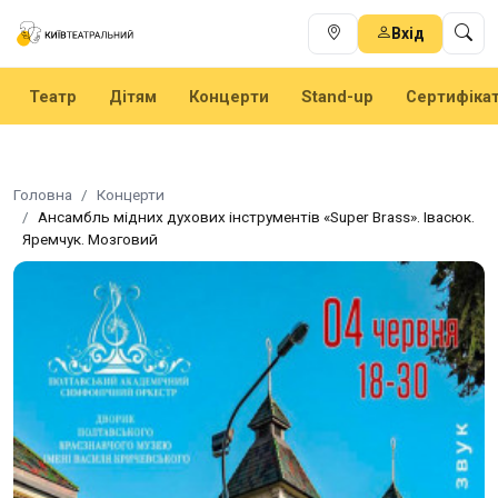
Вхід
Театр
Дітям
Концерти
Stand-up
Сертифіка
Головна
Концерти
Ансамбль мідних духових інструментів «Super Brass». Івасюк.
Яремчук. Мозговий