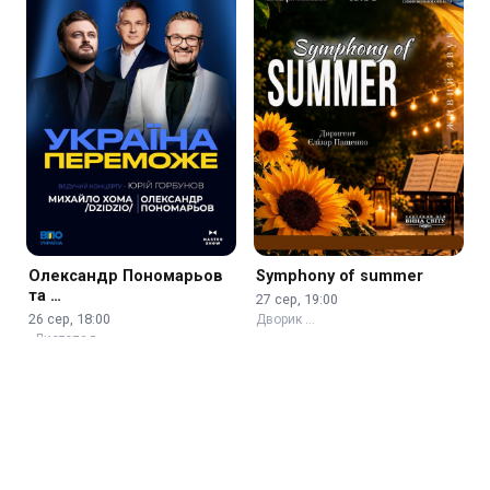
Олександр Пономарьов
Symphony of summer
та …
27 сер, 19:00
26 сер, 18:00
Дворик …
«Листопад»