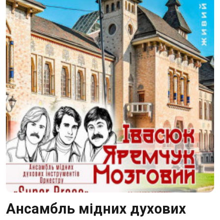
Ансамбль мідних духових